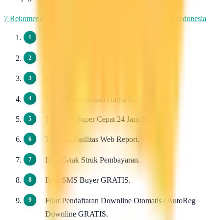
7 Rekomendasi Pengirim WhatsApp Massal Terbaik di Indonesia
Pendaftaran 100 Gratis.
Harga Dasar Pulsa Termurah / Grosir.
Dapat di Downlinkan Tidak Terbatas.
Bebas Menentukan Harga Ke Downline.
Transaksi Super Cepat 24 Jam Non Stop.
Tersedia Fasilitas Web Report.
Bisa Cetak Struk Pembayaran.
Fitur SMS Buyer GRATIS.
Fitur Pendaftaran Downline Otomatis / AutoReg
Downline GRATIS.