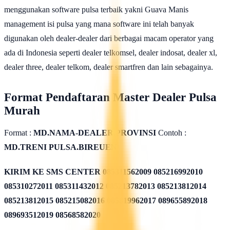
menggunakan software pulsa terbaik yakni Guava Manis
management isi pulsa yang mana software ini telah banyak
digunakan oleh dealer-dealer dari berbagai macam operator yang
ada di Indonesia seperti dealer telkomsel, dealer indosat, dealer xl,
dealer three, dealer telkom, dealer smartfren dan lain sebagainya.
Format Pendaftaran Master Dealer Pulsa
Murah
Format :
MD.NAMA-DEALER.PROVINSI
Contoh :
MD.TRENI PULSA.BIREUEN
KIRIM KE SMS CENTER
085311562009 085216992010
085310272011 085311432012 085213782013 085213812014
085213812015 085215082016 085819962017 089655892018
089693512019 08568582020