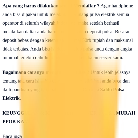
Apa yang harus dilakukan seusai Mendaftar ?
Agar handphone
anda bisa dipakai untuk melakukan isi ulang pulsa elektrik semua
operator di seluruh wilayah Indonesia, maka setelah berhasil
melakukan daftar anda harus mengisi saldo deposit pulsa. Besaran
deposit bebas dengan ketentuan minimal 50rb rupiah dan maksimal
tidak terbatas. Anda bisa isi deposit saldo pulsa anda dengan angka
minimal terlebih dahulu untuk uji coba kehebatan server kami.
Bagaimana caranya mengisi saldo pulsa ?
Untuk lebih jelasnya
tentang tata cara isi saldo deposit pulsa ini silahkan anda baca dan
ikuti panduan yang terdapat di halaman :
Cara isi Saldo Pulsa
Elektrik
.
KEUNGGULAN & KELEBIHAN SERVER PULSA MURAH
PPOB KAMI
Baca juga