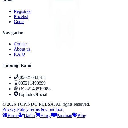
Registrasi
Pricelist
Gerai
Navigation
Contact
About us
F.A.Q
Hubungi Kami
(0562) 633511
085211498899
+6282148819988
TopindoOfficial
©
2026
TOPINDO PULSA. All rights reserved.
Privacy Policy
Terms & Condition
Home
Daftar
Harga
Panduan
Blog