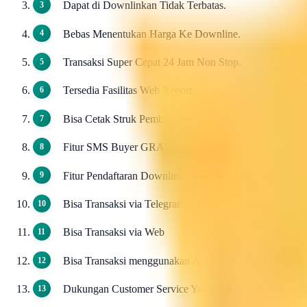
Dapat di Downlinkan Tidak Terbatas.
Bebas Menentukan Harga Ke Downline.
Transaksi Super Cepat 24 Jam Non Stop.
Tersedia Fasilitas Web Report.
Bisa Cetak Struk Pembayaran.
Fitur SMS Buyer GRATIS.
Fitur Pendaftaran Downline Otomatis / AutoReg Down
Bisa Transaksi via Telegram
Bisa Transaksi via Web
Bisa Transaksi menggunakan Aplikasi Android
Dukungan Customer Service Yang Handal Selama 24ja