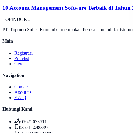
10 Account Management Software Terbaik di Tahun
TOPINDOKU
PT. Topindo Solusi Komunika merupakan Perusahaan induk distributo
Main
Registrasi
Pricelist
Gerai
Navigation
Contact
About us
F.A.Q
Hubungi Kami
(0562) 633511
085211498899