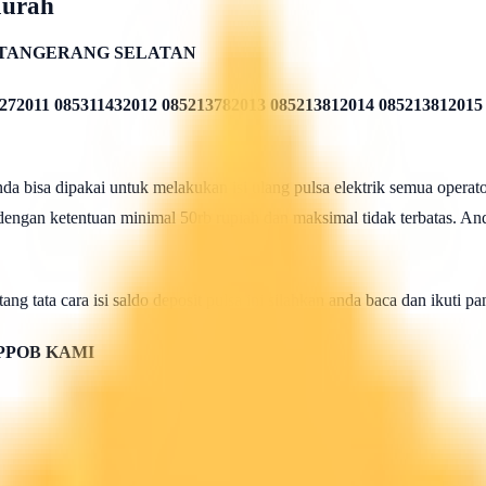
Murah
.TANGERANG SELATAN
272011 085311432012 085213782013 085213812014 085213812015
 bisa dipakai untuk melakukan isi ulang pulsa elektrik semua operato
 dengan ketentuan minimal 50rb rupiah dan maksimal tidak terbatas. And
ang tata cara isi saldo deposit pulsa ini silahkan anda baca dan ikuti 
PPOB KAMI