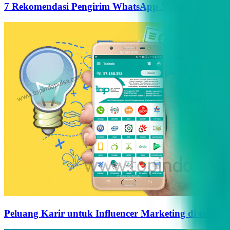
7 Rekomendasi Pengirim WhatsApp Massal Terbaik d
Peluang Karir untuk Influencer Marketing di tahun 