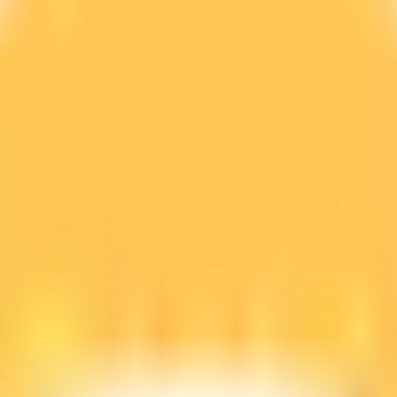
line GRATIS.
m.