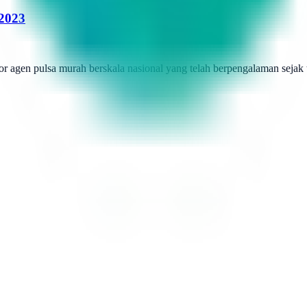
 2023
r agen pulsa murah berskala nasional yang telah berpengalaman sejak