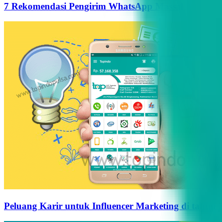
7 Rekomendasi Pengirim WhatsApp Massal Terbaik d
Peluang Karir untuk Influencer Marketing di tahun 