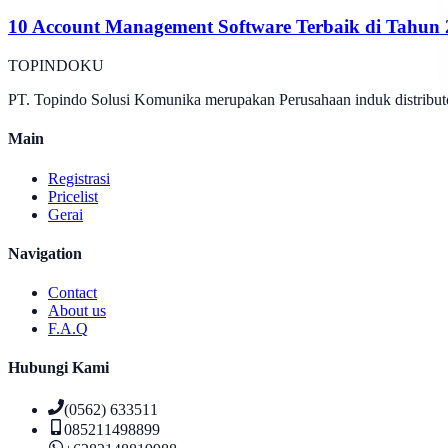
10 Account Management Software Terbaik di Tahun
TOPINDOKU
PT. Topindo Solusi Komunika merupakan Perusahaan induk distributo
Main
Registrasi
Pricelist
Gerai
Navigation
Contact
About us
F.A.Q
Hubungi Kami
(0562) 633511
085211498899