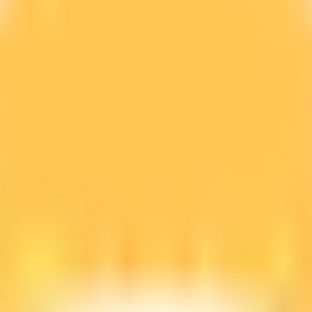
line GRATIS.
m.