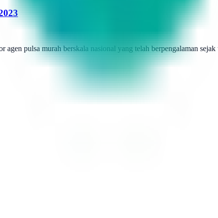
 2023
r agen pulsa murah berskala nasional yang telah berpengalaman sejak