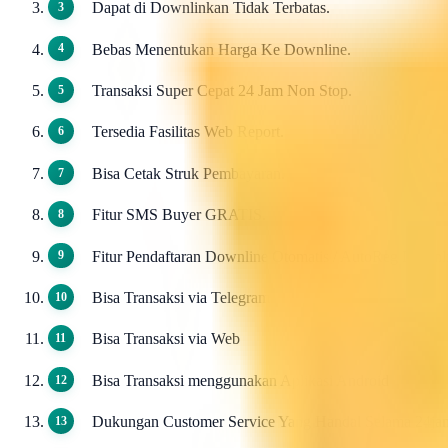
Dapat di Downlinkan Tidak Terbatas.
Bebas Menentukan Harga Ke Downline.
Transaksi Super Cepat 24 Jam Non Stop.
Tersedia Fasilitas Web Report.
Bisa Cetak Struk Pembayaran.
Fitur SMS Buyer GRATIS.
Fitur Pendaftaran Downline Otomatis / AutoReg Down
Bisa Transaksi via Telegram
Bisa Transaksi via Web
Bisa Transaksi menggunakan Aplikasi Android
Dukungan Customer Service Yang Handal Selama 24ja