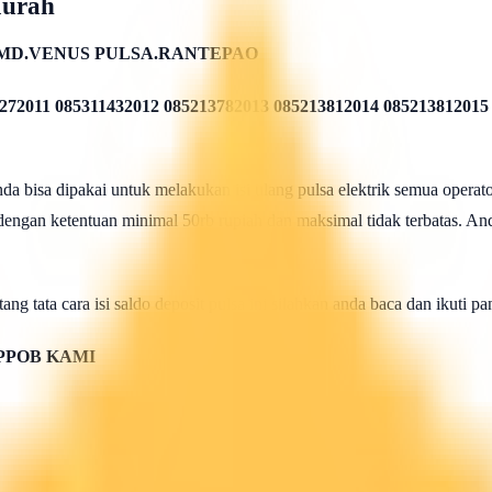
Murah
MD.VENUS PULSA.RANTEPAO
272011 085311432012 085213782013 085213812014 085213812015
 bisa dipakai untuk melakukan isi ulang pulsa elektrik semua operato
 dengan ketentuan minimal 50rb rupiah dan maksimal tidak terbatas. And
ang tata cara isi saldo deposit pulsa ini silahkan anda baca dan ikuti 
PPOB KAMI