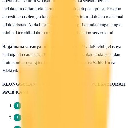
operator di seluruh wilayah Indonesia, maka setelah berhasil
melakukan daftar anda harus mengisi saldo deposit pulsa. Besaran
deposit bebas dengan ketentuan minimal 50rb rupiah dan maksimal
tidak terbatas. Anda bisa isi deposit saldo pulsa anda dengan angka
minimal terlebih dahulu untuk uji coba kehebatan server kami.
Bagaimana caranya mengisi saldo pulsa ?
Untuk lebih jelasnya
tentang tata cara isi saldo deposit pulsa ini silahkan anda baca dan
ikuti panduan yang terdapat di halaman :
Cara isi Saldo Pulsa
Elektrik
.
KEUNGGULAN & KELEBIHAN SERVER PULSA MURAH
PPOB KAMI
Pendaftaran 100 Gratis.
Harga Dasar Pulsa Termurah / Grosir.