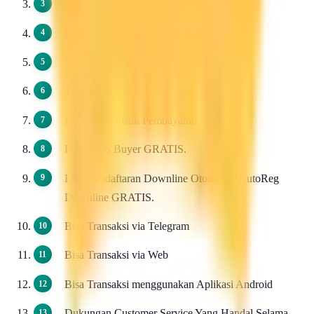
Dapat di Downlinkan Tidak Terbatas.
Bebas Menentukan Harga Ke Downline.
Transaksi Super Cepat 24 Jam Non Stop.
Tersedia Fasilitas Web Report.
Bisa Cetak Struk Pembayaran.
Fitur SMS Buyer GRATIS.
Fitur Pendaftaran Downline Otomatis / AutoReg
Downline GRATIS.
Bisa Transaksi via Telegram
Bisa Transaksi via Web
Bisa Transaksi menggunakan Aplikasi Android
Dukungan Customer Service Yang Handal Selama