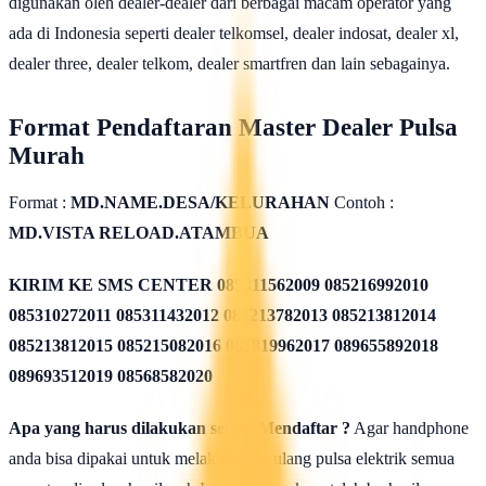
digunakan oleh dealer-dealer dari berbagai macam operator yang
ada di Indonesia seperti dealer telkomsel, dealer indosat, dealer xl,
dealer three, dealer telkom, dealer smartfren dan lain sebagainya.
Format Pendaftaran Master Dealer Pulsa
Murah
Format :
MD.NAME.DESA/KELURAHAN
Contoh :
MD.VISTA RELOAD.ATAMBUA
KIRIM KE SMS CENTER
085311562009 085216992010
085310272011 085311432012 085213782013 085213812014
085213812015 085215082016 085819962017 089655892018
089693512019 08568582020
Apa yang harus dilakukan seusai Mendaftar ?
Agar handphone
anda bisa dipakai untuk melakukan isi ulang pulsa elektrik semua