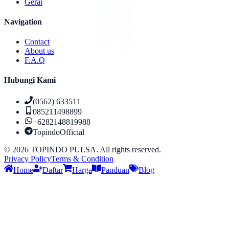
Gerai
Navigation
Contact
About us
F.A.Q
Hubungi Kami
(0562) 633511
085211498899
+6282148819988
TopindoOfficial
©
2026
TOPINDO PULSA. All rights reserved.
Privacy Policy
Terms & Condition
Home
Daftar
Harga
Panduan
Blog