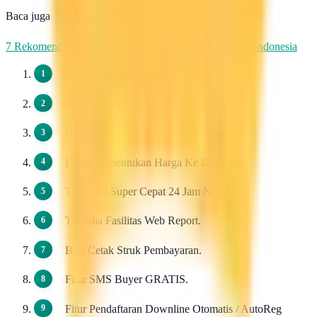
Baca juga
7 Rekomendasi Pengirim WhatsApp Massal Terbaik di Indonesia
Pendaftaran 100 Gratis.
Harga Dasar Pulsa Termurah / Grosir.
Dapat di Downlinkan Tidak Terbatas.
Bebas Menentukan Harga Ke Downline.
Transaksi Super Cepat 24 Jam Non Stop.
Tersedia Fasilitas Web Report.
Bisa Cetak Struk Pembayaran.
Fitur SMS Buyer GRATIS.
Fitur Pendaftaran Downline Otomatis / AutoReg