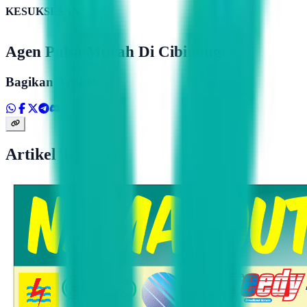
KESUKSESAN
Agen Pulsa Murah Di Cibinong
Bagikan Artikel
Artikel Terkait