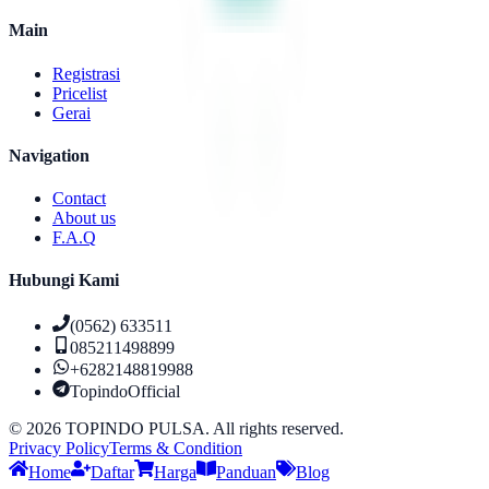
Main
Registrasi
Pricelist
Gerai
Navigation
Contact
About us
F.A.Q
Hubungi Kami
(0562) 633511
085211498899
+6282148819988
TopindoOfficial
©
2026
TOPINDO PULSA. All rights reserved.
Privacy Policy
Terms & Condition
Home
Daftar
Harga
Panduan
Blog