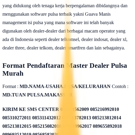
yang didukung oleh tenaga kerja berpengalaman dibidangnya dan
menggunakan software pulsa terbaik yakni Guava Manis
management isi pulsa yang mana software ini telah banyak
digunakan oleh dealer-dealer dari berbagai macam operator yang
ada di Indonesia seperti dealer telkomsel, dealer indosat, dealer xl,
dealer three, dealer telkom, dealer smartfren dan lain sebagainya.
Format Pendaftaran Master Dealer Pulsa
Murah
Format :
MD.NAMA-USAHA.DESA/KELURAHAN
Contoh :
MD.TUAN PULSA.MAKASSAR
KIRIM KE SMS CENTER
085311562009 085216992010
085310272011 085311432012 085213782013 085213812014
085213812015 085215082016 085819962017 089655892018
089693512019 08568582020