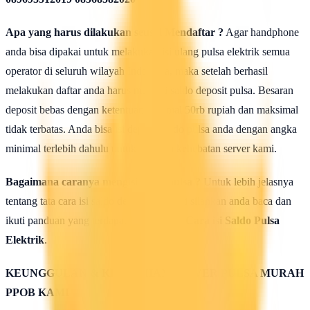
Apa yang harus dilakukan seusai Mendaftar ?
Agar handphone
anda bisa dipakai untuk melakukan isi ulang pulsa elektrik semua
operator di seluruh wilayah Indonesia, maka setelah berhasil
melakukan daftar anda harus mengisi saldo deposit pulsa. Besaran
deposit bebas dengan ketentuan minimal 50rb rupiah dan maksimal
tidak terbatas. Anda bisa isi deposit saldo pulsa anda dengan angka
minimal terlebih dahulu untuk uji coba kehebatan server kami.
Bagaimana caranya mengisi saldo pulsa ?
Untuk lebih jelasnya
tentang tata cara isi saldo deposit pulsa ini silahkan anda baca dan
ikuti panduan yang terdapat di halaman :
Cara isi Saldo Pulsa
Elektrik
.
KEUNGGULAN & KELEBIHAN SERVER PULSA MURAH
PPOB KAMI