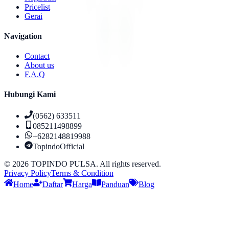
Pricelist
Gerai
Navigation
Contact
About us
F.A.Q
Hubungi Kami
(0562) 633511
085211498899
+6282148819988
TopindoOfficial
©
2026
TOPINDO PULSA. All rights reserved.
Privacy Policy
Terms & Condition
Home
Daftar
Harga
Panduan
Blog