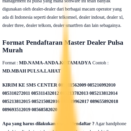
management isi pulsa yang mana software ini telah banyak
digunakan oleh dealer-dealer dari berbagai macam operator yang
ada di Indonesia seperti dealer telkomsel, dealer indosat, dealer xl,
dealer three, dealer telkom, dealer smartfren dan lain sebagainya.
Format Pendaftaran Master Dealer Pulsa
Murah
Format :
MD.NAMA-ANDA.KOTAMADYA
Contoh :
MD.MBAH PULSA.LAHAT
KIRIM KE SMS CENTER
085311562009 085216992010
085310272011 085311432012 085213782013 085213812014
085213812015 085215082016 085819962017 089655892018
089693512019 08568582020
Apa yang harus dilakukan seusai Mendaftar ?
Agar handphone