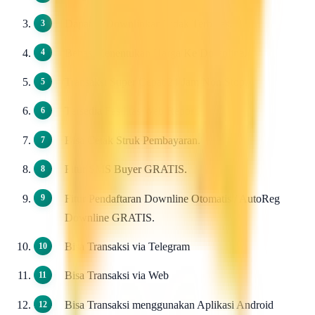
Dapat di Downlinkan Tidak Terbatas.
Bebas Menentukan Harga Ke Downline.
Transaksi Super Cepat 24 Jam Non Stop.
Tersedia Fasilitas Web Report.
Bisa Cetak Struk Pembayaran.
Fitur SMS Buyer GRATIS.
Fitur Pendaftaran Downline Otomatis / AutoReg
Downline GRATIS.
Bisa Transaksi via Telegram
Bisa Transaksi via Web
Bisa Transaksi menggunakan Aplikasi Android