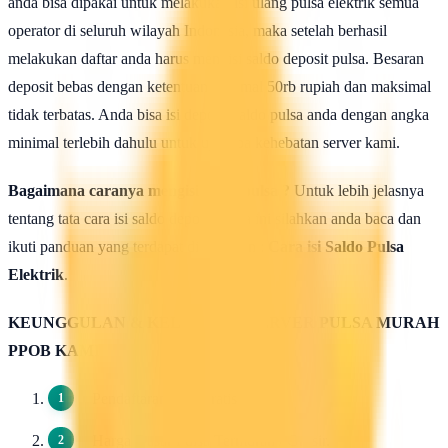
anda bisa dipakai untuk melakukan isi ulang pulsa elektrik semua
operator di seluruh wilayah Indonesia, maka setelah berhasil
melakukan daftar anda harus mengisi saldo deposit pulsa. Besaran
deposit bebas dengan ketentuan minimal 50rb rupiah dan maksimal
tidak terbatas. Anda bisa isi deposit saldo pulsa anda dengan angka
minimal terlebih dahulu untuk uji coba kehebatan server kami.
Bagaimana caranya mengisi saldo pulsa ?
Untuk lebih jelasnya
tentang tata cara isi saldo deposit pulsa ini silahkan anda baca dan
ikuti panduan yang terdapat di halaman :
Cara isi Saldo Pulsa
Elektrik
.
KEUNGGULAN & KELEBIHAN SERVER PULSA MURAH
PPOB KAMI
Pendaftaran 100 Gratis.
Harga Dasar Pulsa Termurah / Grosir.