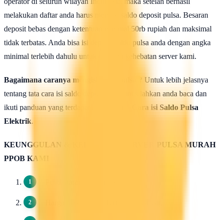
operator di seluruh wilayah Indonesia, maka setelah berhasil
melakukan daftar anda harus mengisi saldo deposit pulsa. Besaran
deposit bebas dengan ketentuan minimal 50rb rupiah dan maksimal
tidak terbatas. Anda bisa isi deposit saldo pulsa anda dengan angka
minimal terlebih dahulu untuk uji coba kehebatan server kami.
Bagaimana caranya mengisi saldo pulsa ?
Untuk lebih jelasnya
tentang tata cara isi saldo deposit pulsa ini silahkan anda baca dan
ikuti panduan yang terdapat di halaman :
Cara isi Saldo Pulsa
Elektrik
.
KEUNGGULAN & KELEBIHAN SERVER PULSA MURAH
PPOB KAMI
Pendaftaran 100 Gratis.
Harga Dasar Pulsa Termurah / Grosir.