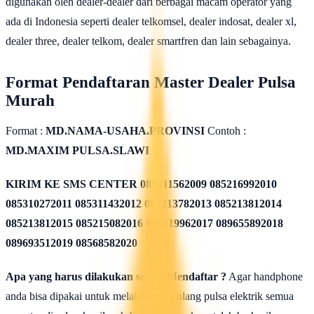
digunakan oleh dealer-dealer dari berbagai macam operator yang
ada di Indonesia seperti dealer telkomsel, dealer indosat, dealer xl,
dealer three, dealer telkom, dealer smartfren dan lain sebagainya.
Format Pendaftaran Master Dealer Pulsa
Murah
Format :
MD.NAMA-USAHA.PROVINSI
Contoh :
MD.MAXIM PULSA.SLAWI
KIRIM KE SMS CENTER
085311562009 085216992010
085310272011 085311432012 085213782013 085213812014
085213812015 085215082016 085819962017 089655892018
089693512019 08568582020
Apa yang harus dilakukan seusai Mendaftar ?
Agar handphone
anda bisa dipakai untuk melakukan isi ulang pulsa elektrik semua