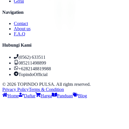
Gerai
Navigation
Contact
About us
F.A.Q
Hubungi Kami
(0562) 633511
085211498899
+6282148819988
TopindoOfficial
©
2026
TOPINDO PULSA. All rights reserved.
Privacy Policy
Terms & Condition
Home
Daftar
Harga
Panduan
Blog