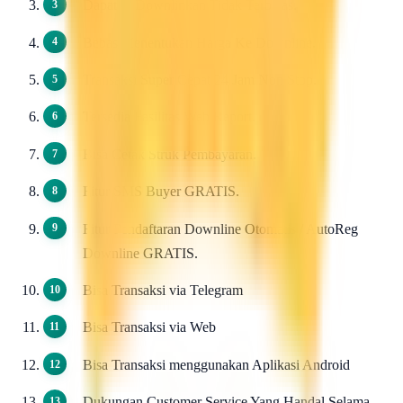
Dapat di Downlinkan Tidak Terbatas.
Bebas Menentukan Harga Ke Downline.
Transaksi Super Cepat 24 Jam Non Stop.
Tersedia Fasilitas Web Report.
Bisa Cetak Struk Pembayaran.
Fitur SMS Buyer GRATIS.
Fitur Pendaftaran Downline Otomatis / AutoReg
Downline GRATIS.
Bisa Transaksi via Telegram
Bisa Transaksi via Web
Bisa Transaksi menggunakan Aplikasi Android
Dukungan Customer Service Yang Handal Selama