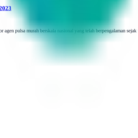
 2023
r agen pulsa murah berskala nasional yang telah berpengalaman sejak