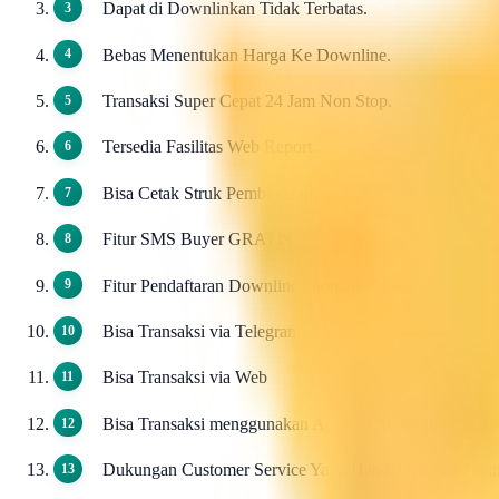
Dapat di Downlinkan Tidak Terbatas.
Bebas Menentukan Harga Ke Downline.
Transaksi Super Cepat 24 Jam Non Stop.
Tersedia Fasilitas Web Report.
Bisa Cetak Struk Pembayaran.
Fitur SMS Buyer GRATIS.
Fitur Pendaftaran Downline Otomatis / AutoReg Down
Bisa Transaksi via Telegram
Bisa Transaksi via Web
Bisa Transaksi menggunakan Aplikasi Android
Dukungan Customer Service Yang Handal Selama 24ja