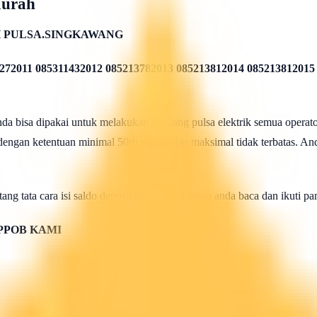
Murah
 PULSA.SINGKAWANG
272011 085311432012 085213782013 085213812014 085213812015
 bisa dipakai untuk melakukan isi ulang pulsa elektrik semua operato
 dengan ketentuan minimal 50rb rupiah dan maksimal tidak terbatas. And
ang tata cara isi saldo deposit pulsa ini silahkan anda baca dan ikuti 
PPOB KAMI