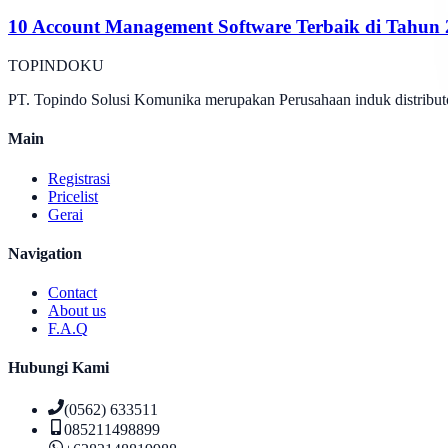
10 Account Management Software Terbaik di Tahun
TOPINDOKU
PT. Topindo Solusi Komunika merupakan Perusahaan induk distributo
Main
Registrasi
Pricelist
Gerai
Navigation
Contact
About us
F.A.Q
Hubungi Kami
(0562) 633511
085211498899