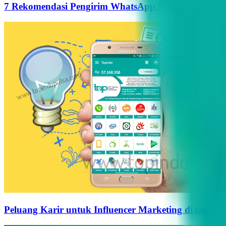
7 Rekomendasi Pengirim WhatsApp Massal Terbaik d
Peluang Karir untuk Influencer Marketing di tahun 