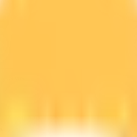
line GRATIS.
m.