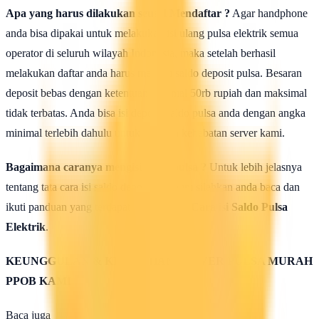
Apa yang harus dilakukan seusai Mendaftar ?
Agar handphone
anda bisa dipakai untuk melakukan isi ulang pulsa elektrik semua
operator di seluruh wilayah Indonesia, maka setelah berhasil
melakukan daftar anda harus mengisi saldo deposit pulsa. Besaran
deposit bebas dengan ketentuan minimal 50rb rupiah dan maksimal
tidak terbatas. Anda bisa isi deposit saldo pulsa anda dengan angka
minimal terlebih dahulu untuk uji coba kehebatan server kami.
Bagaimana caranya mengisi saldo pulsa ?
Untuk lebih jelasnya
tentang tata cara isi saldo deposit pulsa ini silahkan anda baca dan
ikuti panduan yang terdapat di halaman :
Cara isi Saldo Pulsa
Elektrik
.
KEUNGGULAN & KELEBIHAN SERVER PULSA MURAH
PPOB KAMI
Baca juga