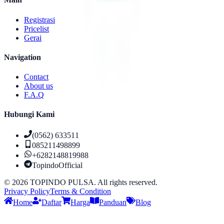
Registrasi
Pricelist
Gerai
Navigation
Contact
About us
F.A.Q
Hubungi Kami
(0562) 633511
085211498899
+6282148819988
TopindoOfficial
©
2026
TOPINDO PULSA. All rights reserved.
Privacy Policy
Terms & Condition
Home
Daftar
Harga
Panduan
Blog