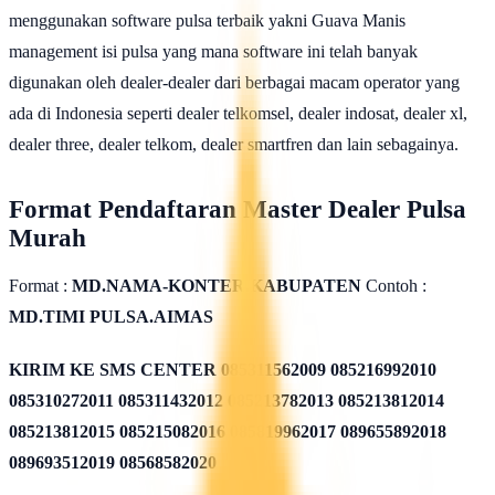
menggunakan software pulsa terbaik yakni Guava Manis
management isi pulsa yang mana software ini telah banyak
digunakan oleh dealer-dealer dari berbagai macam operator yang
ada di Indonesia seperti dealer telkomsel, dealer indosat, dealer xl,
dealer three, dealer telkom, dealer smartfren dan lain sebagainya.
Format Pendaftaran Master Dealer Pulsa
Murah
Format :
MD.NAMA-KONTER.KABUPATEN
Contoh :
MD.TIMI PULSA.AIMAS
KIRIM KE SMS CENTER
085311562009 085216992010
085310272011 085311432012 085213782013 085213812014
085213812015 085215082016 085819962017 089655892018
089693512019 08568582020