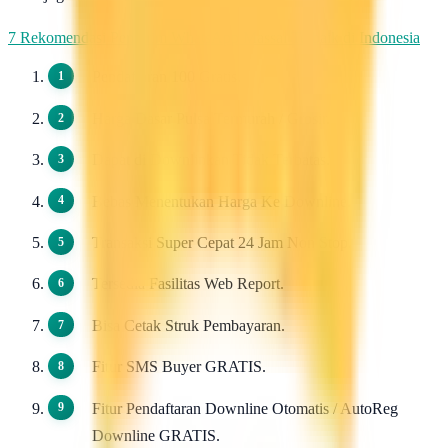
7 Rekomendasi Pengirim WhatsApp Massal Terbaik di Indonesia
Pendaftaran 100 Gratis.
Harga Dasar Pulsa Termurah / Grosir.
Dapat di Downlinkan Tidak Terbatas.
Bebas Menentukan Harga Ke Downline.
Transaksi Super Cepat 24 Jam Non Stop.
Tersedia Fasilitas Web Report.
Bisa Cetak Struk Pembayaran.
Fitur SMS Buyer GRATIS.
Fitur Pendaftaran Downline Otomatis / AutoReg
Downline GRATIS.