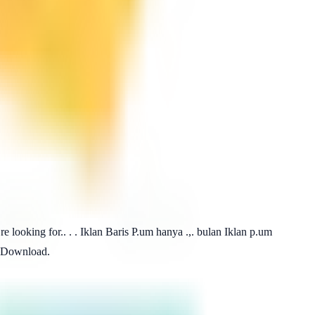
 looking for.. . . Iklan Baris P.um hanya .,. bulan Iklan p.um
e Download.