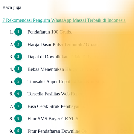
Baca juga
7 Rekomendasi Pengirim WhatsApp Massal Terbaik di Indonesia
Pendaftaran 100 Gratis.
Harga Dasar Pulsa Termurah / Grosir.
Dapat di Downlinkan Tidak Terbatas.
Bebas Menentukan Harga Ke Downline.
Transaksi Super Cepat 24 Jam Non Stop.
Tersedia Fasilitas Web Report.
Bisa Cetak Struk Pembayaran.
Fitur SMS Buyer GRATIS.
Fitur Pendaftaran Downline Otomatis / AutoReg Down