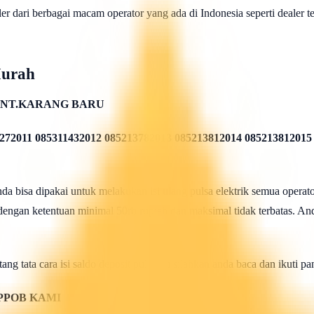
 dari berbagai macam operator yang ada di Indonesia seperti dealer telk
Murah
NT.KARANG BARU
272011 085311432012 085213782013 085213812014 085213812015
 bisa dipakai untuk melakukan isi ulang pulsa elektrik semua operato
 dengan ketentuan minimal 50rb rupiah dan maksimal tidak terbatas. And
ang tata cara isi saldo deposit pulsa ini silahkan anda baca dan ikuti 
PPOB KAMI