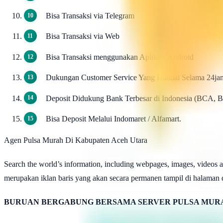
Bisa Transaksi via Telegram
Bisa Transaksi via Web
Bisa Transaksi menggunakan Aplikasi Android
Dukungan Customer Service Yang Handal Selama 24ja
Deposit Didukung Bank Terbesar di Indonesia (BCA, 
Bisa Deposit Melalui Indomaret / Alfamart.
Agen Pulsa Murah Di Kabupaten Aceh Utara
Search the world’s information, including webpages, images, videos and
merupakan iklan baris yang akan secara permanen tampil di halam
BURUAN BERGABUNG BERSAMA SERVER PULSA MURA