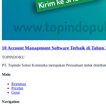
10 Account Management Software Terbaik di Tahun
TOPINDOKU
PT. Topindo Solusi Komunika merupakan Perusahaan induk distributo
Main
Registrasi
Pricelist
Gerai
Navigation