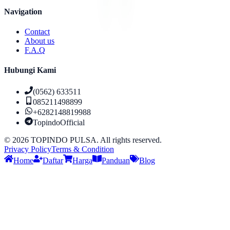
Navigation
Contact
About us
F.A.Q
Hubungi Kami
(0562) 633511
085211498899
+6282148819988
TopindoOfficial
©
2026
TOPINDO PULSA. All rights reserved.
Privacy Policy
Terms & Condition
Home
Daftar
Harga
Panduan
Blog