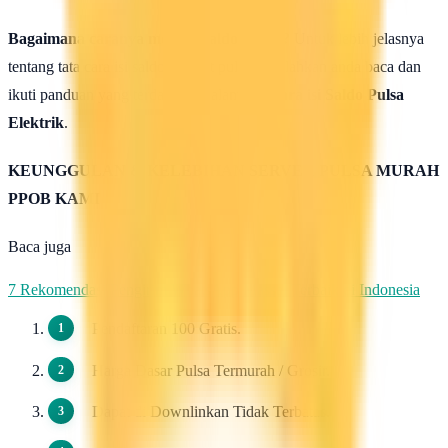
Bagaimana caranya mengisi saldo pulsa ?
Untuk lebih jelasnya
tentang tata cara isi saldo deposit pulsa ini silahkan anda baca dan
ikuti panduan yang terdapat di halaman :
Cara isi Saldo Pulsa
Elektrik
.
KEUNGGULAN & KELEBIHAN SERVER PULSA MURAH
PPOB KAMI
Baca juga
7 Rekomendasi Pengirim WhatsApp Massal Terbaik di Indonesia
Pendaftaran 100 Gratis.
Harga Dasar Pulsa Termurah / Grosir.
Dapat di Downlinkan Tidak Terbatas.