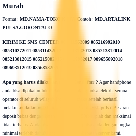
Murah
Format :
MD.NAMA-TOKO.KOTA
Contoh :
MD.ARTALINK
PULSA.GORONTALO
KIRIM KE SMS CENTER
085311562009 085216992010
085310272011 085311432012 085213782013 085213812014
085213812015 085215082016 085819962017 089655892018
089693512019 08568582020
Apa yang harus dilakukan seusai Mendaftar ?
Agar handphone
anda bisa dipakai untuk melakukan isi ulang pulsa elektrik semua
operator di seluruh wilayah Indonesia, maka setelah berhasil
melakukan daftar anda harus mengisi saldo deposit pulsa. Besaran
deposit bebas dengan ketentuan minimal 50rb rupiah dan maksimal
tidak terbatas. Anda bisa isi deposit saldo pulsa anda dengan angka
minimal terlebih dahulu untuk uji coba kehebatan server kami.