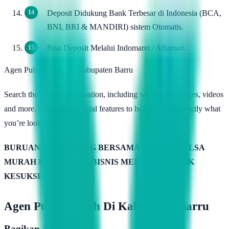
Deposit Didukung Bank Terbesar di Indonesia (BCA,
BNI, BRI & MANDIRI) sistem Otomatis.
Bisa Deposit Melalui Indomaret / Alfamart.
Agen Pulsa Murah Di Kabupaten Barru
Search the world’s information, including webpages, images, videos
and more. . has many special features to help you find exactly what
you’re looking for..
BURUAN BERGABUNG BERSAMA SERVER PULSA
MURAH KAMIMITRA BISNIS MENUJU PUNCAK
KESUKSESAN
Agen Pulsa Murah Di Kabupaten Barru
Bagikan Artikel