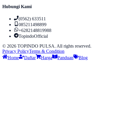
Hubungi Kami
(0562) 633511
085211498899
+6282148819988
TopindoOfficial
©
2026
TOPINDO PULSA. All rights reserved.
Privacy Policy
Terms & Condition
Home
Daftar
Harga
Panduan
Blog