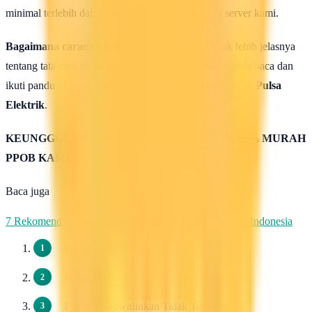
minimal terlebih dahulu untuk uji coba kehebatan server kami.
Bagaimana caranya mengisi saldo pulsa ?
Untuk lebih jelasnya
tentang tata cara isi saldo deposit pulsa ini silahkan anda baca dan
ikuti panduan yang terdapat di halaman :
Cara isi Saldo Pulsa
Elektrik
.
KEUNGGULAN & KELEBIHAN SERVER PULSA MURAH
PPOB KAMI
Baca juga
7 Rekomendasi Pengirim WhatsApp Massal Terbaik di Indonesia
Pendaftaran 100 Gratis.
Harga Dasar Pulsa Termurah / Grosir.
Dapat di Downlinkan Tidak Terbatas.