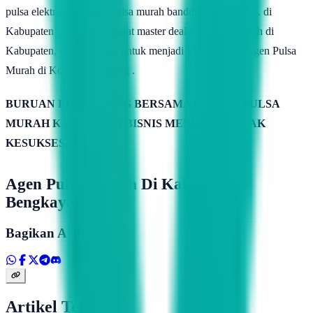
pulsa elektrik di jakarta pulsa murah bandung agen pulsa . di
Kabupaten Kalimantan Barat master dealer pulsa termurah di
Kabupaten, Bengkayang, untuk menjadi Master Pulsa Agen Pulsa
Murah di Kota Bengkayang .
BURUAN BERGABUNG BERSAMA SERVER PULSA
MURAH KAMIMITRA BISNIS MENUJU PUNCAK
KESUKSESAN
Agen Pulsa Murah Di Kabupaten
Bengkayang
Bagikan Artikel
Artikel Terkait