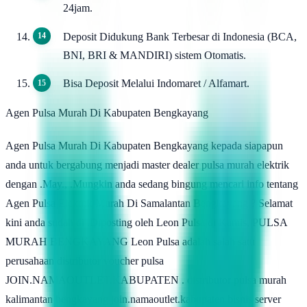
24jam.
Deposit Didukung Bank Terbesar di Indonesia (BCA,
BNI, BRI & MANDIRI) sistem Otomatis.
Bisa Deposit Melalui Indomaret / Alfamart.
Agen Pulsa Murah Di Kabupaten Bengkayang
Agen Pulsa Murah Di Kabupaten Bengkayang kepada siapapun
anda untuk bergabung menjadi master dealer pulsa murah elektrik
dengan .May., .Mungkin anda sedang bingung mencari info tentang
Agen Pulsa Elektrik Murah Di Samalantan Bengkayang ? Selamat
kini anda sudah di .Diposting oleh Leon Pulsa di Kamis, PULSA
MURAH BENGKAYANG Leon Pulsa adalah salah satu
perusahaan distributor voucher pulsa
JOIN.NAMAOUTLET.KABUPATEN . distributor pulsa murah
kalimantan bengkayang join.namaoutlet.kabupaten bisnis server