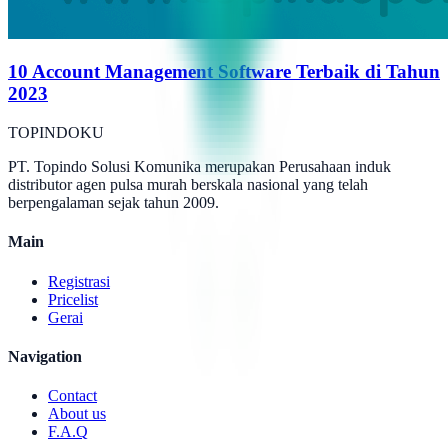
10 Account Management Software Terbaik di Tahun
2023
TOPINDOKU
PT. Topindo Solusi Komunika merupakan Perusahaan induk
distributor agen pulsa murah berskala nasional yang telah
berpengalaman sejak tahun 2009.
Main
Registrasi
Pricelist
Gerai
Navigation
Contact
About us
F.A.Q