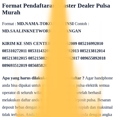
Format Pendaftaran Master Dealer Pulsa
Murah
Format :
MD.NAMA-TOKO.PROVINSI
Contoh :
MD.SAALINKNETWORK.KANDANGAN
KIRIM KE SMS CENTER
085311562009 085216992010
085310272011 085311432012 085213782013 085213812014
085213812015 085215082016 085819962017 089655892018
089693512019 08568582020
Apa yang harus dilakukan seusai Mendaftar ?
Agar handphone
anda bisa dipakai untuk melakukan isi ulang pulsa elektrik semua
operator di seluruh wilayah Indonesia, maka setelah berhasil
melakukan daftar anda harus mengisi saldo deposit pulsa. Besaran
deposit bebas dengan ketentuan minimal 50rb rupiah dan maksimal
tidak terbatas. Anda bisa isi deposit saldo pulsa anda dengan angka