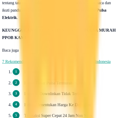
tentang tata cara isi saldo deposit pulsa ini silahkan anda baca dan
ikuti panduan yang terdapat di halaman :
Cara isi Saldo Pulsa
Elektrik
.
KEUNGGULAN & KELEBIHAN SERVER PULSA MURAH
PPOB KAMI
Baca juga
7 Rekomendasi Pengirim WhatsApp Massal Terbaik di Indonesia
Pendaftaran 100 Gratis.
Harga Dasar Pulsa Termurah / Grosir.
Dapat di Downlinkan Tidak Terbatas.
Bebas Menentukan Harga Ke Downline.
Transaksi Super Cepat 24 Jam Non Stop.