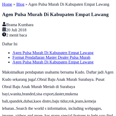
Home
»
Blog
»
Agen Pulsa Murah Di Kabupaten Empat Lawang
Agen Pulsa Murah Di Kabupaten Empat Lawang
Brama Kumbara
20 Juli 2018
2
menit baca
Daftar Isi
Agen Pulsa Murah Di Kabupaten Empat Lawang
Format Pendaftaran Master Dealer Pulsa Murah
Agen Pulsa Murah Di Kabupaten Empat Lawang
Maksimalkan pendapatan usahamu bersama Kudo. Daftar jadi Agen
Kudo sekarang juga!.Obral Baju Anak Murah Surabaya. Pusat
Obral Baju Anak Murah Meriah di Surabaya
bayi,wanita,branded,sisa export,daster,mukena
bali,spandek,dubai,kaos distro,baju tidur,rok,jeans,kemeja
lebaran..Search the world s information, including webpages,
images, videos and more. has many special features to help you find