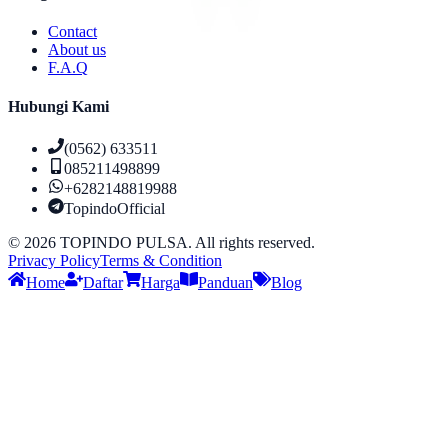
Contact
About us
F.A.Q
Hubungi Kami
(0562) 633511
085211498899
+6282148819988
TopindoOfficial
©
2026
TOPINDO PULSA. All rights reserved.
Privacy Policy
Terms & Condition
Home
Daftar
Harga
Panduan
Blog