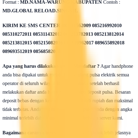
Format :
MD.NAMA-WARUNG.KABUPATEN
Contoh :
MD.GLOBAL RELOAD.SINGKIL
KIRIM KE SMS CENTER
085311562009 085216992010
085310272011 085311432012 085213782013 085213812014
085213812015 085215082016 085819962017 089655892018
089693512019 08568582020
Apa yang harus dilakukan seusai Mendaftar ?
Agar handphone
anda bisa dipakai untuk melakukan isi ulang pulsa elektrik semua
operator di seluruh wilayah Indonesia, maka setelah berhasil
melakukan daftar anda harus mengisi saldo deposit pulsa. Besaran
deposit bebas dengan ketentuan minimal 50rb rupiah dan maksimal
tidak terbatas. Anda bisa isi deposit saldo pulsa anda dengan angka
minimal terlebih dahulu untuk uji coba kehebatan server kami.
Bagaimana caranya mengisi saldo pulsa ?
Untuk lebih jelasnya