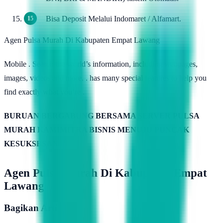
Bisa Deposit Melalui Indomaret / Alfamart.
Agen Pulsa Murah Di Kabupaten Empat Lawang
Mobile . Search the world’s information, including webpages,
images, videos and more. . has many special features to help you
find exactly what you’re .
BURUAN BERGABUNG BERSAMA SERVER PULSA
MURAH KAMIMITRA BISNIS MENUJU PUNCAK
KESUKSESAN
Agen Pulsa Murah Di Kabupaten Empat
Lawang
Bagikan Artikel