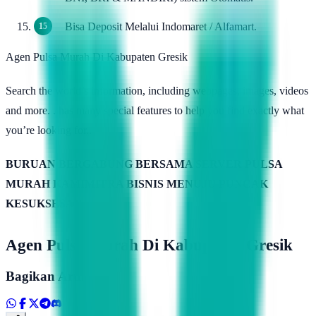
Bisa Deposit Melalui Indomaret / Alfamart.
Agen Pulsa Murah Di Kabupaten Gresik
Search the world’s information, including webpages, images, videos
and more. . has many special features to help you find exactly what
you’re looking for..
BURUAN BERGABUNG BERSAMA SERVER PULSA
MURAH KAMIMITRA BISNIS MENUJU PUNCAK
KESUKSESAN
Agen Pulsa Murah Di Kabupaten Gresik
Bagikan Artikel