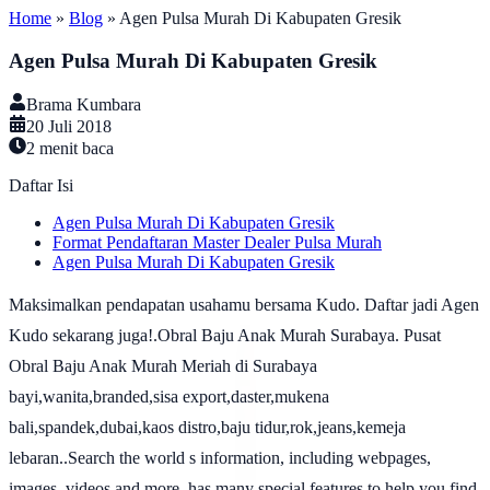
Home
»
Blog
»
Agen Pulsa Murah Di Kabupaten Gresik
Agen Pulsa Murah Di Kabupaten Gresik
Brama Kumbara
20 Juli 2018
2
menit baca
Daftar Isi
Agen Pulsa Murah Di Kabupaten Gresik
Format Pendaftaran Master Dealer Pulsa Murah
Agen Pulsa Murah Di Kabupaten Gresik
Maksimalkan pendapatan usahamu bersama Kudo. Daftar jadi Agen
Kudo sekarang juga!.Obral Baju Anak Murah Surabaya. Pusat
Obral Baju Anak Murah Meriah di Surabaya
bayi,wanita,branded,sisa export,daster,mukena
bali,spandek,dubai,kaos distro,baju tidur,rok,jeans,kemeja
lebaran..Search the world s information, including webpages,
images, videos and more. has many special features to help you find