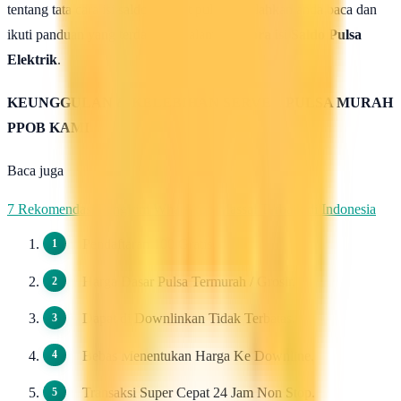
tentang tata cara isi saldo deposit pulsa ini silahkan anda baca dan
ikuti panduan yang terdapat di halaman :
Cara isi Saldo Pulsa
Elektrik
.
KEUNGGULAN & KELEBIHAN SERVER PULSA MURAH
PPOB KAMI
Baca juga
7 Rekomendasi Pengirim WhatsApp Massal Terbaik di Indonesia
Pendaftaran 100 Gratis.
Harga Dasar Pulsa Termurah / Grosir.
Dapat di Downlinkan Tidak Terbatas.
Bebas Menentukan Harga Ke Downline.
Transaksi Super Cepat 24 Jam Non Stop.