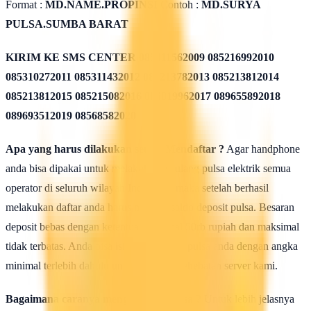
Format :
MD.NAME.PROPINSI
Contoh :
MD.SURYA
PULSA.SUMBA BARAT
KIRIM KE SMS CENTER
085311562009 085216992010
085310272011 085311432012 085213782013 085213812014
085213812015 085215082016 085819962017 089655892018
089693512019 08568582020
Apa yang harus dilakukan seusai Mendaftar ?
Agar handphone
anda bisa dipakai untuk melakukan isi ulang pulsa elektrik semua
operator di seluruh wilayah Indonesia, maka setelah berhasil
melakukan daftar anda harus mengisi saldo deposit pulsa. Besaran
deposit bebas dengan ketentuan minimal 50rb rupiah dan maksimal
tidak terbatas. Anda bisa isi deposit saldo pulsa anda dengan angka
minimal terlebih dahulu untuk uji coba kehebatan server kami.
Bagaimana caranya mengisi saldo pulsa ?
Untuk lebih jelasnya