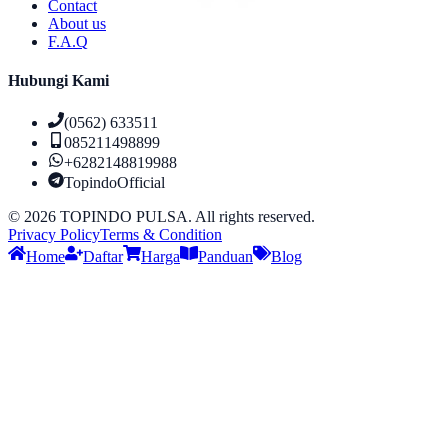
Contact
About us
F.A.Q
Hubungi Kami
(0562) 633511
085211498899
+6282148819988
TopindoOfficial
©
2026
TOPINDO PULSA. All rights reserved.
Privacy Policy
Terms & Condition
Home
Daftar
Harga
Panduan
Blog