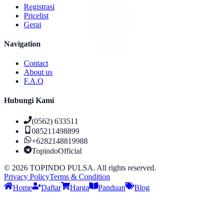
Registrasi
Pricelist
Gerai
Navigation
Contact
About us
F.A.Q
Hubungi Kami
(0562) 633511
085211498899
+6282148819988
TopindoOfficial
©
2026
TOPINDO PULSA. All rights reserved.
Privacy Policy
Terms & Condition
Home
Daftar
Harga
Panduan
Blog