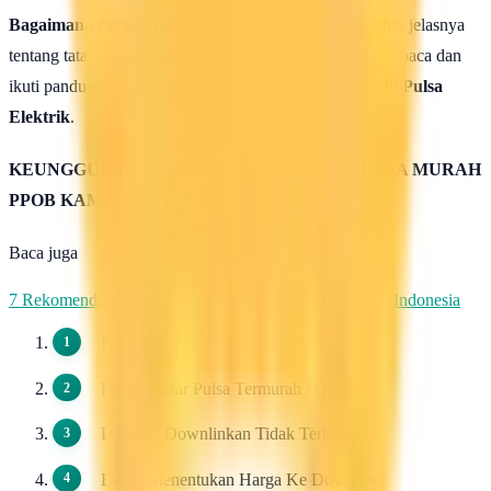
Bagaimana caranya mengisi saldo pulsa ?
Untuk lebih jelasnya
tentang tata cara isi saldo deposit pulsa ini silahkan anda baca dan
ikuti panduan yang terdapat di halaman :
Cara isi Saldo Pulsa
Elektrik
.
KEUNGGULAN & KELEBIHAN SERVER PULSA MURAH
PPOB KAMI
Baca juga
7 Rekomendasi Pengirim WhatsApp Massal Terbaik di Indonesia
Pendaftaran 100 Gratis.
Harga Dasar Pulsa Termurah / Grosir.
Dapat di Downlinkan Tidak Terbatas.
Bebas Menentukan Harga Ke Downline.