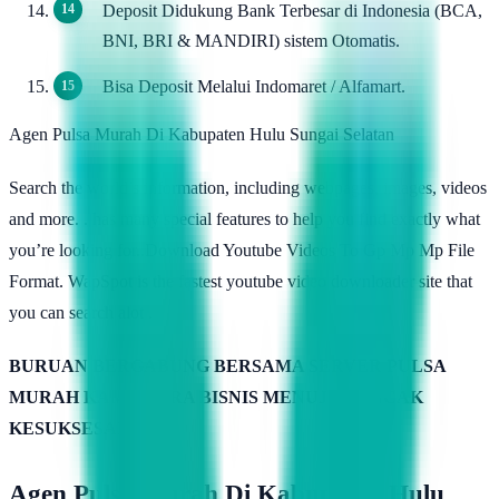
Deposit Didukung Bank Terbesar di Indonesia (BCA,
BNI, BRI & MANDIRI) sistem Otomatis.
Bisa Deposit Melalui Indomaret / Alfamart.
Agen Pulsa Murah Di Kabupaten Hulu Sungai Selatan
Search the world’s information, including webpages, images, videos
and more. . has many special features to help you find exactly what
you’re looking for..Download Youtube Videos To Gp Mp Mp File
Format. WapSpot is the fastest youtube video downloader site that
you can search alot .
BURUAN BERGABUNG BERSAMA SERVER PULSA
MURAH KAMIMITRA BISNIS MENUJU PUNCAK
KESUKSESAN
Agen Pulsa Murah Di Kabupaten Hulu