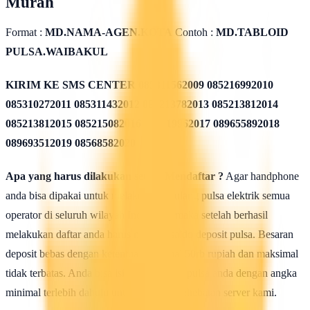
Murah
Format :
MD.NAMA-AGEN.KOTA
Contoh :
MD.TABLOID
PULSA.WAIBAKUL
KIRIM KE SMS CENTER
085311562009 085216992010
085310272011 085311432012 085213782013 085213812014
085213812015 085215082016 085819962017 089655892018
089693512019 08568582020
Apa yang harus dilakukan seusai Mendaftar ?
Agar handphone
anda bisa dipakai untuk melakukan isi ulang pulsa elektrik semua
operator di seluruh wilayah Indonesia, maka setelah berhasil
melakukan daftar anda harus mengisi saldo deposit pulsa. Besaran
deposit bebas dengan ketentuan minimal 50rb rupiah dan maksimal
tidak terbatas. Anda bisa isi deposit saldo pulsa anda dengan angka
minimal terlebih dahulu untuk uji coba kehebatan server kami.