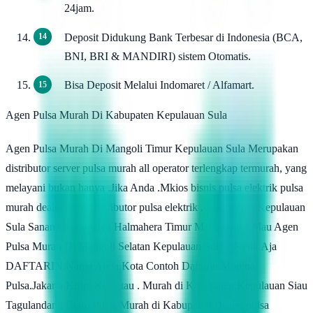
24jam.
Deposit Didukung Bank Terbesar di Indonesia (BCA,
BNI, BRI & MANDIRI) sistem Otomatis.
Bisa Deposit Melalui Indomaret / Alfamart.
Agen Pulsa Murah Di Kabupaten Kepulauan Sula
Agen Pulsa Murah Di Mangoli Timur Kepulauan Sula Merupakan
distributor server pulsa murah all operator terlengkap termurah, yang
melayani bukan hanya .Jika Anda .Mkios bisnis pulsa elektrik pulsa
murah dealer pulsa distributor pulsa elektrik . Kabupaten Kepulauan
Sula Sanana Kabupaten Halmahera Timur Maba .Ags ..Mau Agen
Pulsa Murah Di Mangoli Selatan Kepulauan Sula ? Ketik Aja
DAFTARIN.Nama Anda.Kota Contoh Daftarin.Morena
Pulsa.Jakarta Kirim Ke . atau . Murah di Kabupaten Kepulauan Siau
Tagulandang Biaro Pulsa Murah di Kabupaten Dealer pulsa