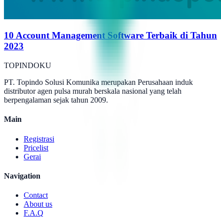
10 Account Management Software Terbaik di Tahun
2023
TOPINDOKU
PT. Topindo Solusi Komunika merupakan Perusahaan induk
distributor agen pulsa murah berskala nasional yang telah
berpengalaman sejak tahun 2009.
Main
Registrasi
Pricelist
Gerai
Navigation
Contact
About us
F.A.Q