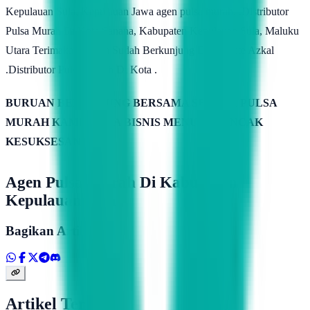
Kepulauan Sula, Kepulauan Jawa agen pulsa murah, .Distributor
Pulsa Murah Di Kota Sanana, Kabupaten Kepulauan Sula, Maluku
Utara Terimakasih anda Sudah Berkunjung Di Website Azkal
.Distributor Pulsa Murah Di Kota .
BURUAN BERGABUNG BERSAMA SERVER PULSA
MURAH KAMIMITRA BISNIS MENUJU PUNCAK
KESUKSESAN
Agen Pulsa Murah Di Kabupaten
Kepulauan Sula
Bagikan Artikel
Artikel Terkait