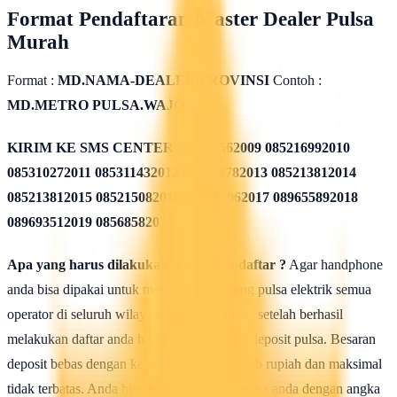
Format Pendaftaran Master Dealer Pulsa
Murah
Format :
MD.NAMA-DEALER.PROVINSI
Contoh :
MD.METRO PULSA.WAJO
KIRIM KE SMS CENTER
085311562009 085216992010
085310272011 085311432012 085213782013 085213812014
085213812015 085215082016 085819962017 089655892018
089693512019 08568582020
Apa yang harus dilakukan seusai Mendaftar ?
Agar handphone
anda bisa dipakai untuk melakukan isi ulang pulsa elektrik semua
operator di seluruh wilayah Indonesia, maka setelah berhasil
melakukan daftar anda harus mengisi saldo deposit pulsa. Besaran
deposit bebas dengan ketentuan minimal 50rb rupiah dan maksimal
tidak terbatas. Anda bisa isi deposit saldo pulsa anda dengan angka