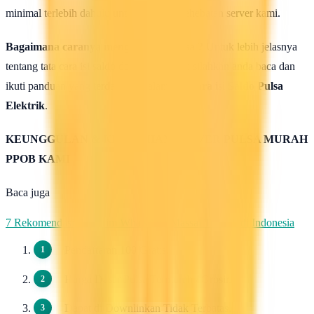
minimal terlebih dahulu untuk uji coba kehebatan server kami.
Bagaimana caranya mengisi saldo pulsa ?
Untuk lebih jelasnya
tentang tata cara isi saldo deposit pulsa ini silahkan anda baca dan
ikuti panduan yang terdapat di halaman :
Cara isi Saldo Pulsa
Elektrik
.
KEUNGGULAN & KELEBIHAN SERVER PULSA MURAH
PPOB KAMI
Baca juga
7 Rekomendasi Pengirim WhatsApp Massal Terbaik di Indonesia
Pendaftaran 100 Gratis.
Harga Dasar Pulsa Termurah / Grosir.
Dapat di Downlinkan Tidak Terbatas.