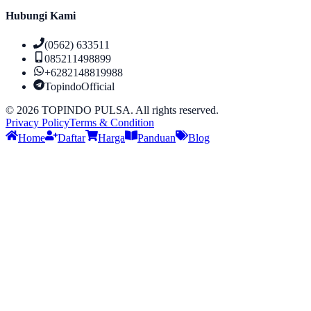
Hubungi Kami
(0562) 633511
085211498899
+6282148819988
TopindoOfficial
©
2026
TOPINDO PULSA. All rights reserved.
Privacy Policy
Terms & Condition
Home
Daftar
Harga
Panduan
Blog