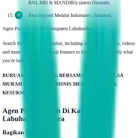
BNI, BRI & MANDIRI) sistem Otomatis.
Bisa Deposit Melalui Indomaret / Alfamart.
Agen Pulsa Murah Di Kabupaten Labuhanbatu Utara
Search the world’s information, including webpages, images, videos
and more. . has many special features to help you find exactly what
you’re looking for..
BURUAN BERGABUNG BERSAMA SERVER PULSA
MURAH KAMIMITRA BISNIS MENUJU PUNCAK
KESUKSESAN
Agen Pulsa Murah Di Kabupaten
Labuhanbatu Utara
Bagikan Artikel