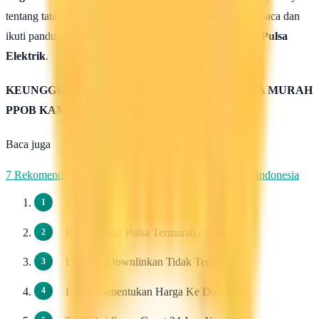
tentang tata cara isi saldo deposit pulsa ini silahkan anda baca dan
ikuti panduan yang terdapat di halaman :
Cara isi Saldo Pulsa
Elektrik
.
KEUNGGULAN & KELEBIHAN SERVER PULSA MURAH
PPOB KAMI
Baca juga
7 Rekomendasi Pengirim WhatsApp Massal Terbaik di Indonesia
Pendaftaran 100 Gratis.
Harga Dasar Pulsa Termurah / Grosir.
Dapat di Downlinkan Tidak Terbatas.
Bebas Menentukan Harga Ke Downline.