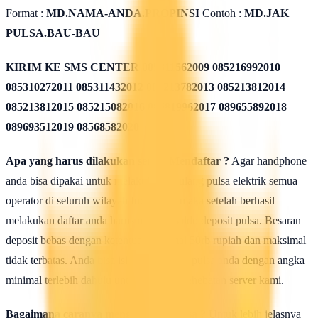
Format :
MD.NAMA-ANDA.PROPINSI
Contoh :
MD.JAK
PULSA.BAU-BAU
KIRIM KE SMS CENTER
085311562009 085216992010
085310272011 085311432012 085213782013 085213812014
085213812015 085215082016 085819962017 089655892018
089693512019 08568582020
Apa yang harus dilakukan seusai Mendaftar ?
Agar handphone
anda bisa dipakai untuk melakukan isi ulang pulsa elektrik semua
operator di seluruh wilayah Indonesia, maka setelah berhasil
melakukan daftar anda harus mengisi saldo deposit pulsa. Besaran
deposit bebas dengan ketentuan minimal 50rb rupiah dan maksimal
tidak terbatas. Anda bisa isi deposit saldo pulsa anda dengan angka
minimal terlebih dahulu untuk uji coba kehebatan server kami.
Bagaimana caranya mengisi saldo pulsa ?
Untuk lebih jelasnya