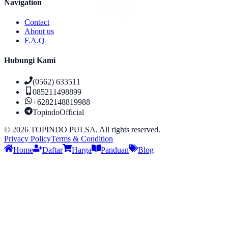
Navigation
Contact
About us
F.A.Q
Hubungi Kami
(0562) 633511
085211498899
+6282148819988
TopindoOfficial
©
2026
TOPINDO PULSA. All rights reserved.
Privacy Policy
Terms & Condition
Home
Daftar
Harga
Panduan
Blog