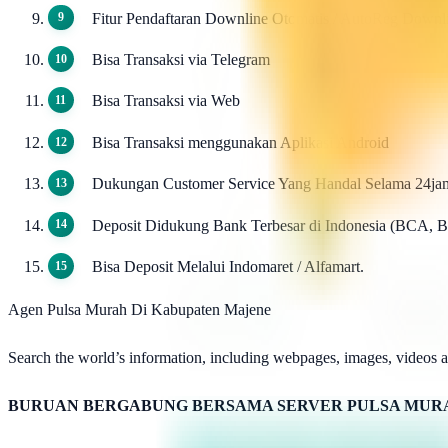
Fitur Pendaftaran Downline Otomatis / AutoReg Down
Bisa Transaksi via Telegram
Bisa Transaksi via Web
Bisa Transaksi menggunakan Aplikasi Android
Dukungan Customer Service Yang Handal Selama 24ja
Deposit Didukung Bank Terbesar di Indonesia (BCA, 
Bisa Deposit Melalui Indomaret / Alfamart.
Agen Pulsa Murah Di Kabupaten Majene
Search the world’s information, including webpages, images, videos an
BURUAN BERGABUNG BERSAMA SERVER PULSA MURA