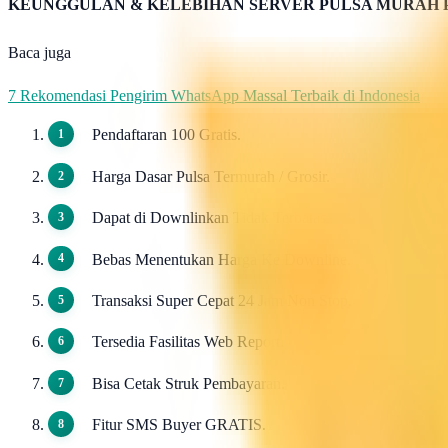
KEUNGGULAN & KELEBIHAN SERVER PULSA MURAH 
Baca juga
7 Rekomendasi Pengirim WhatsApp Massal Terbaik di Indonesia
Pendaftaran 100 Gratis.
Harga Dasar Pulsa Termurah / Grosir.
Dapat di Downlinkan Tidak Terbatas.
Bebas Menentukan Harga Ke Downline.
Transaksi Super Cepat 24 Jam Non Stop.
Tersedia Fasilitas Web Report.
Bisa Cetak Struk Pembayaran.
Fitur SMS Buyer GRATIS.