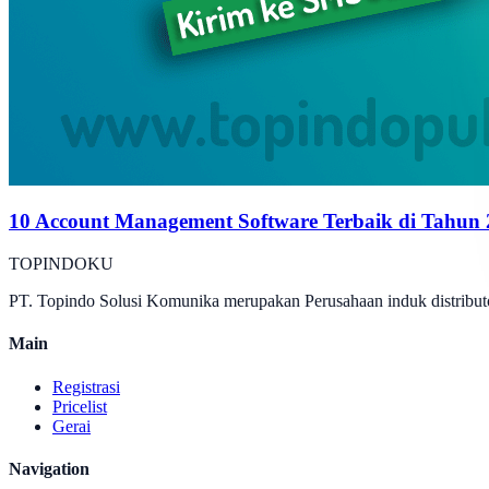
10 Account Management Software Terbaik di Tahun
TOPINDOKU
PT. Topindo Solusi Komunika merupakan Perusahaan induk distributo
Main
Registrasi
Pricelist
Gerai
Navigation