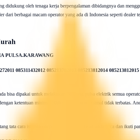
ng didukung oleh tenaga kerja berpengalaman dibidangnya dan menggu
 dari berbagai macam operator yang ada di Indonesia seperti dealer telk
Murah
A PULSA.KARAWANG
272011 085311432012 085213782013 085213812014 085213812015
 bisa dipakai untuk melakukan isi ulang pulsa elektrik semua operato
 dengan ketentuan minimal 50rb rupiah dan maksimal tidak terbatas. And
ang tata cara isi saldo deposit pulsa ini silahkan anda baca dan ikuti 