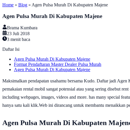
Home
»
Blog
»
Agen Pulsa Murah Di Kabupaten Majene
Agen Pulsa Murah Di Kabupaten Majene
Brama Kumbara
23 Juli 2018
3
menit baca
Daftar Isi
Agen Pulsa Murah Di Kabupaten Majene
Format Pendaftaran Master Dealer Pulsa Murah
Agen Pulsa Murah Di Kabupaten Majene
Maksimalkan pendapatan usahamu bersama Kudo. Daftar jadi Agen K
pemakaian rental mobil sangat potensial atau yang sering disebut rent 
including webpages, images, videos and more. has many special featur
hanya satu kali klik.Web ini dirancang untuk membantu menaikkan pe
Agen Pulsa Murah Di Kabupaten Majen