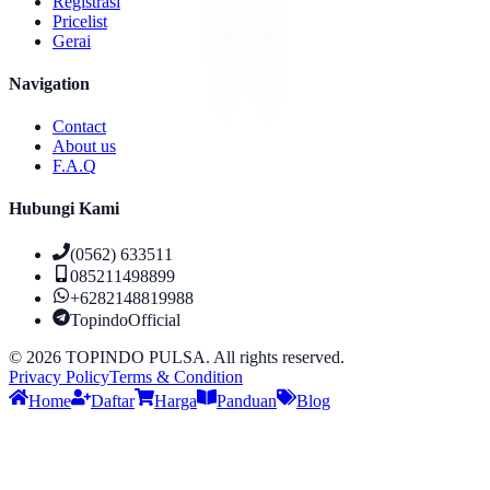
Registrasi
Pricelist
Gerai
Navigation
Contact
About us
F.A.Q
Hubungi Kami
(0562) 633511
085211498899
+6282148819988
TopindoOfficial
©
2026
TOPINDO PULSA. All rights reserved.
Privacy Policy
Terms & Condition
Home
Daftar
Harga
Panduan
Blog