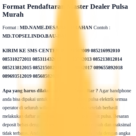
Format Pendaftaran Master Dealer Pulsa
Murah
Format :
MD.NAME.DESA/KELURAHAN
Contoh :
MD.TOPSELINDO.BAU-BAU
KIRIM KE SMS CENTER
085311562009 085216992010
085310272011 085311432012 085213782013 085213812014
085213812015 085215082016 085819962017 089655892018
089693512019 08568582020
Apa yang harus dilakukan seusai Mendaftar ?
Agar handphone
anda bisa dipakai untuk melakukan isi ulang pulsa elektrik semua
operator di seluruh wilayah Indonesia, maka setelah berhasil
melakukan daftar anda harus mengisi saldo deposit pulsa. Besaran
deposit bebas dengan ketentuan minimal 50rb rupiah dan maksimal
tidak terbatas. Anda bisa isi deposit saldo pulsa anda dengan angka