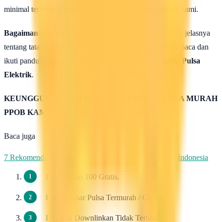
minimal terlebih dahulu untuk uji coba kehebatan server kami.
Bagaimana caranya mengisi saldo pulsa ?
Untuk lebih jelasnya
tentang tata cara isi saldo deposit pulsa ini silahkan anda baca dan
ikuti panduan yang terdapat di halaman :
Cara isi Saldo Pulsa
Elektrik
.
KEUNGGULAN & KELEBIHAN SERVER PULSA MURAH
PPOB KAMI
Baca juga
7 Rekomendasi Pengirim WhatsApp Massal Terbaik di Indonesia
Pendaftaran 100 Gratis.
Harga Dasar Pulsa Termurah / Grosir.
Dapat di Downlinkan Tidak Terbatas.