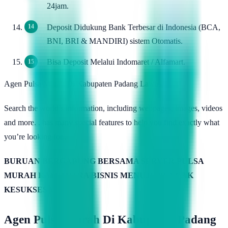
24jam.
Deposit Didukung Bank Terbesar di Indonesia (BCA,
BNI, BRI & MANDIRI) sistem Otomatis.
Bisa Deposit Melalui Indomaret / Alfamart.
Agen Pulsa Murah Di Kabupaten Padang Lawas
Search the world’s information, including webpages, images, videos
and more. . has many special features to help you find exactly what
you’re looking for..
BURUAN BERGABUNG BERSAMA SERVER PULSA
MURAH KAMIMITRA BISNIS MENUJU PUNCAK
KESUKSESAN
Agen Pulsa Murah Di Kabupaten Padang