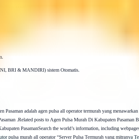
line GRATIS.
m.
BNI, BRI & MANDIRI) sistem Otomatis.
saman adalah agen pulsa all operator termurah yang menawarkan bi
Pasaman .Related posts to Agen Pulsa Murah Di Kabupaten Pasaman Bar
abupaten PasamanSearch the world’s information, including webpages, 
or pulsa murah all operator “Server Pulsa Termurah yang mitranya Te