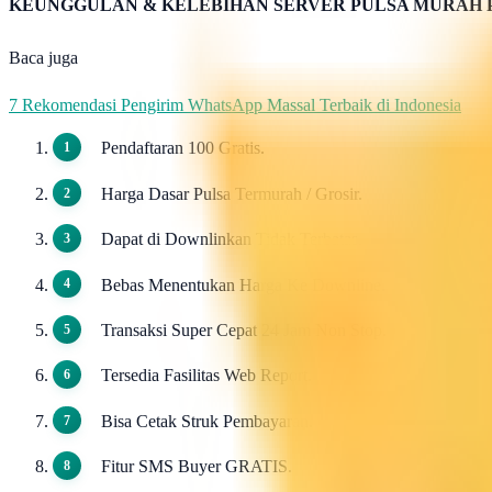
KEUNGGULAN & KELEBIHAN SERVER PULSA MURAH 
Baca juga
7 Rekomendasi Pengirim WhatsApp Massal Terbaik di Indonesia
Pendaftaran 100 Gratis.
Harga Dasar Pulsa Termurah / Grosir.
Dapat di Downlinkan Tidak Terbatas.
Bebas Menentukan Harga Ke Downline.
Transaksi Super Cepat 24 Jam Non Stop.
Tersedia Fasilitas Web Report.
Bisa Cetak Struk Pembayaran.
Fitur SMS Buyer GRATIS.