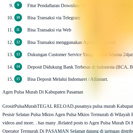
Fitur Pendaftaran Downline Otomatis / AutoReg Down
Bisa Transaksi via Telegram
Bisa Transaksi via Web
Bisa Transaksi menggunakan Aplikasi Android
Dukungan Customer Service Yang Handal Selama 24ja
Deposit Didukung Bank Terbesar di Indonesia (BCA, 
Bisa Deposit Melalui Indomaret / Alfamart.
Agen Pulsa Murah Di Kabupaten Pasaman
GrosirPulsaMurahTEGAL RELOAD.pusatnya pulsa murah Kabupaten Pa
Pesisir Selatan Pulsa Mkios Agen Pulsa Mkios Termurah di Wilayah 
videos and more. . has many .Related posts to Agen Pulsa Murah Di K
Operator Termurah Di PASAMAN Selamat datang di jaringan distribut