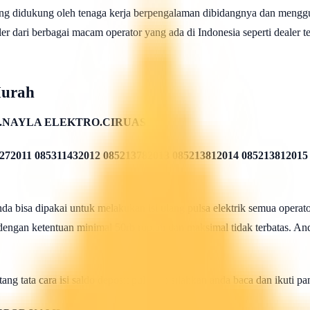
ng didukung oleh tenaga kerja berpengalaman dibidangnya dan menggu
 dari berbagai macam operator yang ada di Indonesia seperti dealer telk
Murah
.NAYLA ELEKTRO.CIRUAS
272011 085311432012 085213782013 085213812014 085213812015
 bisa dipakai untuk melakukan isi ulang pulsa elektrik semua operato
 dengan ketentuan minimal 50rb rupiah dan maksimal tidak terbatas. And
ang tata cara isi saldo deposit pulsa ini silahkan anda baca dan ikuti 