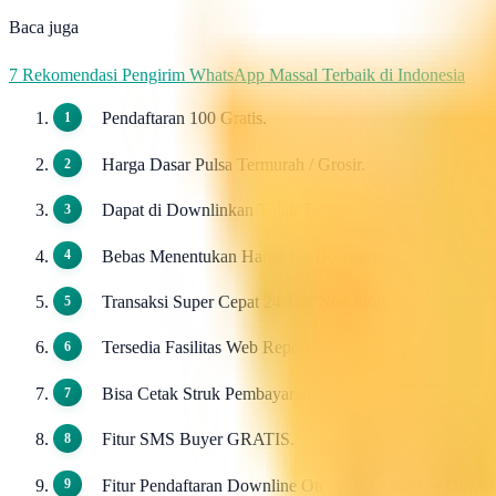
Baca juga
7 Rekomendasi Pengirim WhatsApp Massal Terbaik di Indonesia
Pendaftaran 100 Gratis.
Harga Dasar Pulsa Termurah / Grosir.
Dapat di Downlinkan Tidak Terbatas.
Bebas Menentukan Harga Ke Downline.
Transaksi Super Cepat 24 Jam Non Stop.
Tersedia Fasilitas Web Report.
Bisa Cetak Struk Pembayaran.
Fitur SMS Buyer GRATIS.
Fitur Pendaftaran Downline Otomatis / AutoReg Down