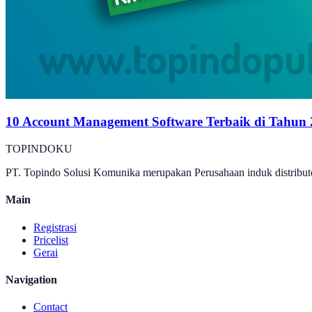
10 Account Management Software Terbaik di Tahun
TOPINDOKU
PT. Topindo Solusi Komunika merupakan Perusahaan induk distributo
Main
Registrasi
Pricelist
Gerai
Navigation
Contact