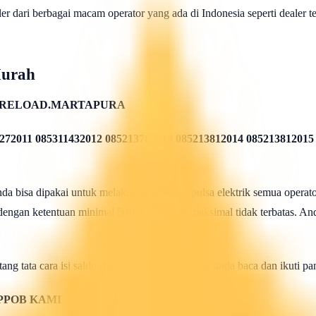
 dari berbagai macam operator yang ada di Indonesia seperti dealer telk
Murah
 RELOAD.MARTAPURA
272011 085311432012 085213782013 085213812014 085213812015
 bisa dipakai untuk melakukan isi ulang pulsa elektrik semua operato
 dengan ketentuan minimal 50rb rupiah dan maksimal tidak terbatas. And
ang tata cara isi saldo deposit pulsa ini silahkan anda baca dan ikuti 
PPOB KAMI