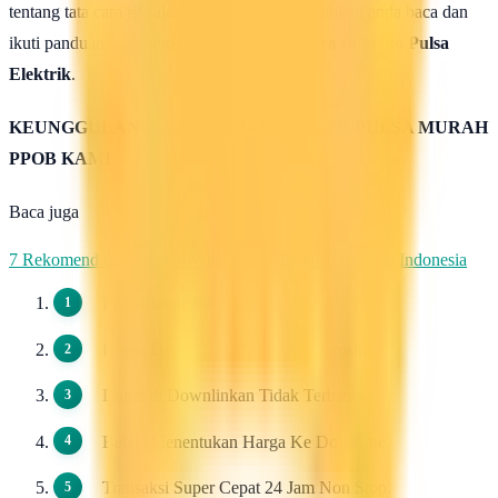
tentang tata cara isi saldo deposit pulsa ini silahkan anda baca dan
ikuti panduan yang terdapat di halaman :
Cara isi Saldo Pulsa
Elektrik
.
KEUNGGULAN & KELEBIHAN SERVER PULSA MURAH
PPOB KAMI
Baca juga
7 Rekomendasi Pengirim WhatsApp Massal Terbaik di Indonesia
Pendaftaran 100 Gratis.
Harga Dasar Pulsa Termurah / Grosir.
Dapat di Downlinkan Tidak Terbatas.
Bebas Menentukan Harga Ke Downline.
Transaksi Super Cepat 24 Jam Non Stop.