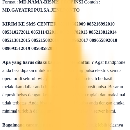
Format :
MD.NAMA-BISNIS.PROPINSI
Contoh :
MD.GAYATRI PULSA.JENEPONTO
KIRIM KE SMS CENTER
085311562009 085216992010
085310272011 085311432012 085213782013 085213812014
085213812015 085215082016 085819962017 089655892018
089693512019 08568582020
Apa yang harus dilakukan seusai Mendaftar ?
Agar handphone
anda bisa dipakai untuk melakukan isi ulang pulsa elektrik semua
operator di seluruh wilayah Indonesia, maka setelah berhasil
melakukan daftar anda harus mengisi saldo deposit pulsa. Besaran
deposit bebas dengan ketentuan minimal 50rb rupiah dan maksimal
tidak terbatas. Anda bisa isi deposit saldo pulsa anda dengan angka
minimal terlebih dahulu untuk uji coba kehebatan server kami.
Bagaimana caranya mengisi saldo pulsa ?
Untuk lebih jelasnya