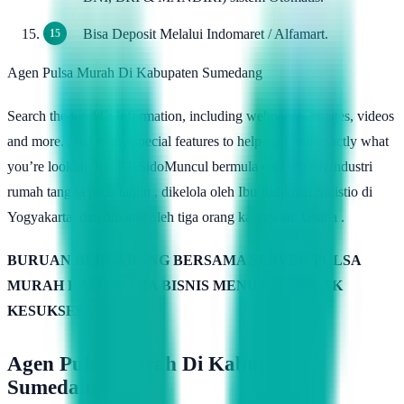
Bisa Deposit Melalui Indomaret / Alfamart.
Agen Pulsa Murah Di Kabupaten Sumedang
Search the world’s information, including webpages, images, videos
and more. . has many special features to help you find exactly what
you’re looking for..PT SidoMuncul bermula dari sebuah industri
rumah tangga pada tahun , dikelola oleh Ibu Rahkmat Sulistio di
Yogyakarta, dan dibantu oleh tiga orang karyawan. Usaha .
BURUAN BERGABUNG BERSAMA SERVER PULSA
MURAH KAMIMITRA BISNIS MENUJU PUNCAK
KESUKSESAN
Agen Pulsa Murah Di Kabupaten
Sumedang