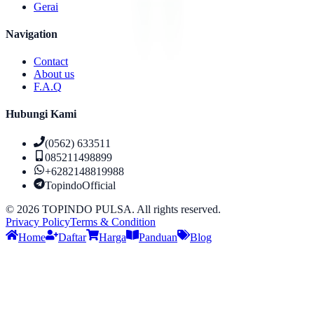
Gerai
Navigation
Contact
About us
F.A.Q
Hubungi Kami
(0562) 633511
085211498899
+6282148819988
TopindoOfficial
©
2026
TOPINDO PULSA. All rights reserved.
Privacy Policy
Terms & Condition
Home
Daftar
Harga
Panduan
Blog