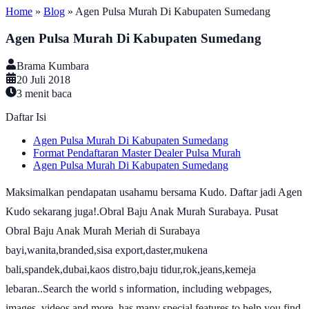
Home
»
Blog
»
Agen Pulsa Murah Di Kabupaten Sumedang
Agen Pulsa Murah Di Kabupaten Sumedang
Brama Kumbara
20 Juli 2018
3
menit baca
Daftar Isi
Agen Pulsa Murah Di Kabupaten Sumedang
Format Pendaftaran Master Dealer Pulsa Murah
Agen Pulsa Murah Di Kabupaten Sumedang
Maksimalkan pendapatan usahamu bersama Kudo. Daftar jadi Agen
Kudo sekarang juga!.Obral Baju Anak Murah Surabaya. Pusat
Obral Baju Anak Murah Meriah di Surabaya
bayi,wanita,branded,sisa export,daster,mukena
bali,spandek,dubai,kaos distro,baju tidur,rok,jeans,kemeja
lebaran..Search the world s information, including webpages,
images, videos and more. has many special features to help you find