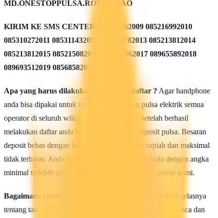
MD.ONESTOPPULSA.ROTE NDAO
KIRIM KE SMS CENTER
085311562009 085216992010
085310272011 085311432012 085213782013 085213812014
085213812015 085215082016 085819962017 089655892018
089693512019 08568582020
Apa yang harus dilakukan seusai Mendaftar ?
Agar handphone
anda bisa dipakai untuk melakukan isi ulang pulsa elektrik semua
operator di seluruh wilayah Indonesia, maka setelah berhasil
melakukan daftar anda harus mengisi saldo deposit pulsa. Besaran
deposit bebas dengan ketentuan minimal 50rb rupiah dan maksimal
tidak terbatas. Anda bisa isi deposit saldo pulsa anda dengan angka
minimal terlebih dahulu untuk uji coba kehebatan server kami.
Bagaimana caranya mengisi saldo pulsa ?
Untuk lebih jelasnya
tentang tata cara isi saldo deposit pulsa ini silahkan anda baca dan