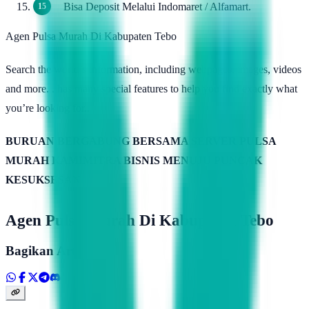
Bisa Deposit Melalui Indomaret / Alfamart.
Agen Pulsa Murah Di Kabupaten Tebo
Search the world’s information, including webpages, images, videos
and more. . has many special features to help you find exactly what
you’re looking for..
BURUAN BERGABUNG BERSAMA SERVER PULSA
MURAH KAMIMITRA BISNIS MENUJU PUNCAK
KESUKSESAN
Agen Pulsa Murah Di Kabupaten Tebo
Bagikan Artikel