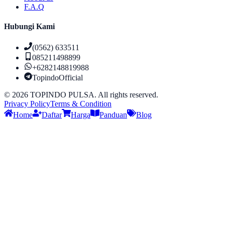
F.A.Q
Hubungi Kami
(0562) 633511
085211498899
+6282148819988
TopindoOfficial
©
2026
TOPINDO PULSA. All rights reserved.
Privacy Policy
Terms & Condition
Home
Daftar
Harga
Panduan
Blog