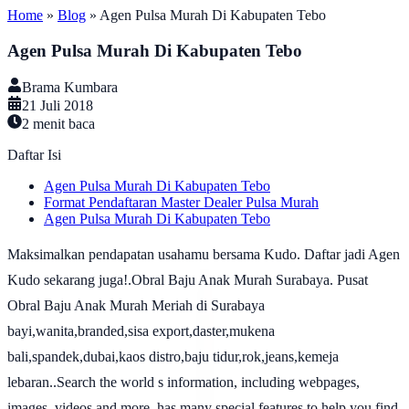
Home
»
Blog
»
Agen Pulsa Murah Di Kabupaten Tebo
Agen Pulsa Murah Di Kabupaten Tebo
Brama Kumbara
21 Juli 2018
2
menit baca
Daftar Isi
Agen Pulsa Murah Di Kabupaten Tebo
Format Pendaftaran Master Dealer Pulsa Murah
Agen Pulsa Murah Di Kabupaten Tebo
Maksimalkan pendapatan usahamu bersama Kudo. Daftar jadi Agen
Kudo sekarang juga!.Obral Baju Anak Murah Surabaya. Pusat
Obral Baju Anak Murah Meriah di Surabaya
bayi,wanita,branded,sisa export,daster,mukena
bali,spandek,dubai,kaos distro,baju tidur,rok,jeans,kemeja
lebaran..Search the world s information, including webpages,
images, videos and more. has many special features to help you find