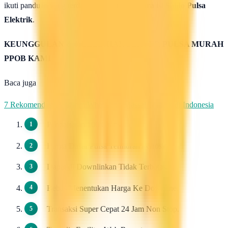
ikuti panduan yang terdapat di halaman :
Cara isi Saldo Pulsa
Elektrik
.
KEUNGGULAN & KELEBIHAN SERVER PULSA MURAH
PPOB KAMI
Baca juga
7 Rekomendasi Pengirim WhatsApp Massal Terbaik di Indonesia
Pendaftaran 100 Gratis.
Harga Dasar Pulsa Termurah / Grosir.
Dapat di Downlinkan Tidak Terbatas.
Bebas Menentukan Harga Ke Downline.
Transaksi Super Cepat 24 Jam Non Stop.