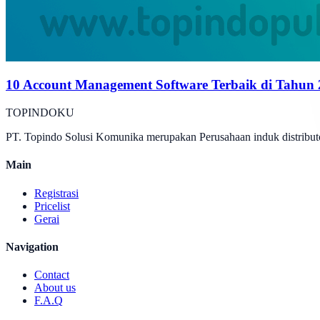
10 Account Management Software Terbaik di Tahun
TOPINDOKU
PT. Topindo Solusi Komunika merupakan Perusahaan induk distributo
Main
Registrasi
Pricelist
Gerai
Navigation
Contact
About us
F.A.Q