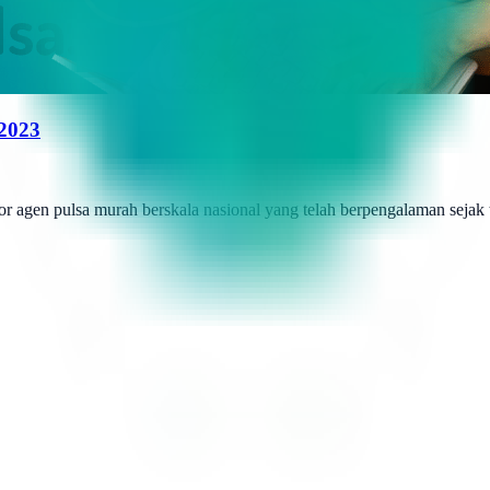
 2023
r agen pulsa murah berskala nasional yang telah berpengalaman sejak