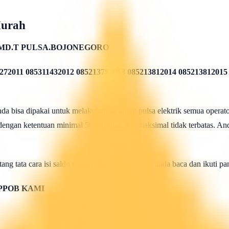
Murah
MD.T PULSA.BOJONEGORO
272011 085311432012 085213782013 085213812014 085213812015
 bisa dipakai untuk melakukan isi ulang pulsa elektrik semua operato
 dengan ketentuan minimal 50rb rupiah dan maksimal tidak terbatas. And
ang tata cara isi saldo deposit pulsa ini silahkan anda baca dan ikuti 
PPOB KAMI