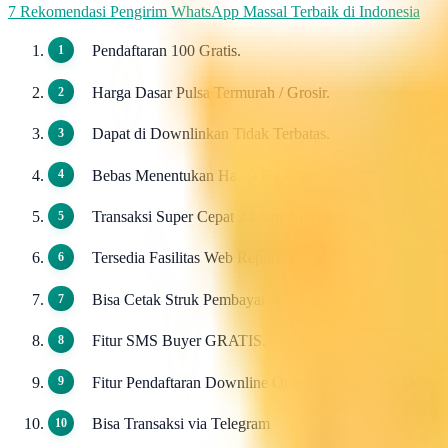
7 Rekomendasi Pengirim WhatsApp Massal Terbaik di Indonesia
Pendaftaran 100 Gratis.
Harga Dasar Pulsa Termurah / Grosir.
Dapat di Downlinkan Tidak Terbatas.
Bebas Menentukan Harga Ke Downline.
Transaksi Super Cepat 24 Jam Non Stop.
Tersedia Fasilitas Web Report.
Bisa Cetak Struk Pembayaran.
Fitur SMS Buyer GRATIS.
Fitur Pendaftaran Downline Otomatis / AutoReg Down
Bisa Transaksi via Telegram