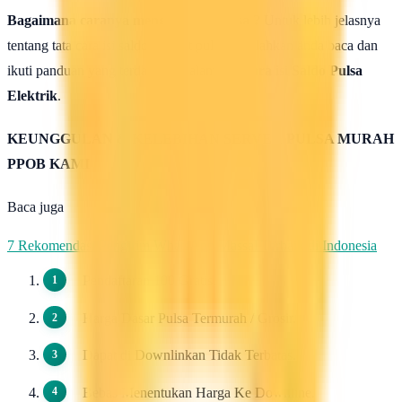
Bagaimana caranya mengisi saldo pulsa ?
Untuk lebih jelasnya
tentang tata cara isi saldo deposit pulsa ini silahkan anda baca dan
ikuti panduan yang terdapat di halaman :
Cara isi Saldo Pulsa
Elektrik
.
KEUNGGULAN & KELEBIHAN SERVER PULSA MURAH
PPOB KAMI
Baca juga
7 Rekomendasi Pengirim WhatsApp Massal Terbaik di Indonesia
Pendaftaran 100 Gratis.
Harga Dasar Pulsa Termurah / Grosir.
Dapat di Downlinkan Tidak Terbatas.
Bebas Menentukan Harga Ke Downline.