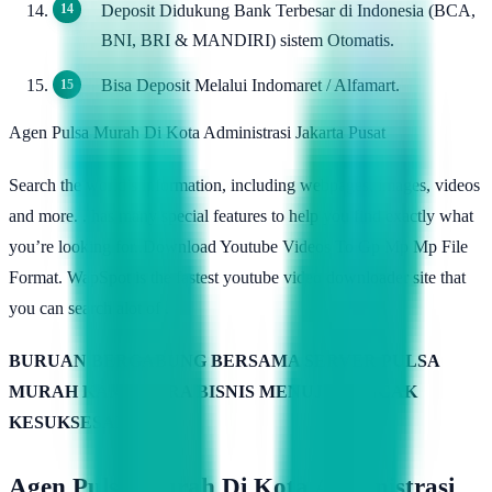
Deposit Didukung Bank Terbesar di Indonesia (BCA,
BNI, BRI & MANDIRI) sistem Otomatis.
Bisa Deposit Melalui Indomaret / Alfamart.
Agen Pulsa Murah Di Kota Administrasi Jakarta Pusat
Search the world’s information, including webpages, images, videos
and more. . has many special features to help you find exactly what
you’re looking for..Download Youtube Videos To Gp Mp Mp File
Format. WapSpot is the fastest youtube video downloader site that
you can search alot of .
BURUAN BERGABUNG BERSAMA SERVER PULSA
MURAH KAMIMITRA BISNIS MENUJU PUNCAK
KESUKSESAN
Agen Pulsa Murah Di Kota Administrasi