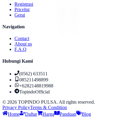
Registrasi
Pricelist
Gerai
Navigation
Contact
About us
F.A.Q
Hubungi Kami
(0562) 633511
085211498899
+6282148819988
TopindoOfficial
©
2026
TOPINDO PULSA. All rights reserved.
Privacy Policy
Terms & Condition
Home
Daftar
Harga
Panduan
Blog