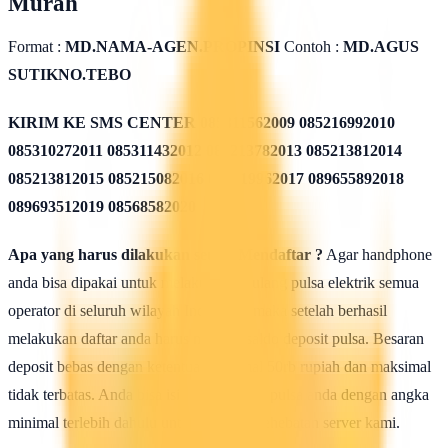
Murah
Format :
MD.NAMA-AGEN.PROPINSI
Contoh :
MD.AGUS
SUTIKNO.TEBO
KIRIM KE SMS CENTER
085311562009 085216992010
085310272011 085311432012 085213782013 085213812014
085213812015 085215082016 085819962017 089655892018
089693512019 08568582020
Apa yang harus dilakukan seusai Mendaftar ?
Agar handphone
anda bisa dipakai untuk melakukan isi ulang pulsa elektrik semua
operator di seluruh wilayah Indonesia, maka setelah berhasil
melakukan daftar anda harus mengisi saldo deposit pulsa. Besaran
deposit bebas dengan ketentuan minimal 50rb rupiah dan maksimal
tidak terbatas. Anda bisa isi deposit saldo pulsa anda dengan angka
minimal terlebih dahulu untuk uji coba kehebatan server kami.