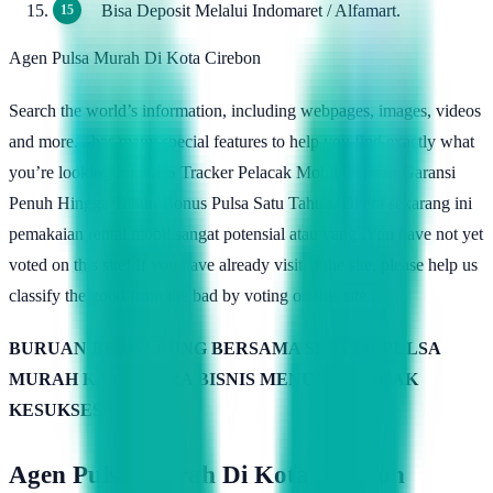
Bisa Deposit Melalui Indomaret / Alfamart.
Agen Pulsa Murah Di Kota Cirebon
Search the world’s information, including webpages, images, videos
and more. . has many special features to help you find exactly what
you’re looking for..GPS Tracker Pelacak Mobil Dengan Garansi
Penuh Hingga Tahun Bonus Pulsa Satu Tahun. Di era sekarang ini
pemakaian rental mobil sangat potensial atau yang .You have not yet
voted on this site! If you have already visited the site, please help us
classify the good from the bad by voting on this site..
BURUAN BERGABUNG BERSAMA SERVER PULSA
MURAH KAMIMITRA BISNIS MENUJU PUNCAK
KESUKSESAN
Agen Pulsa Murah Di Kota Cirebon