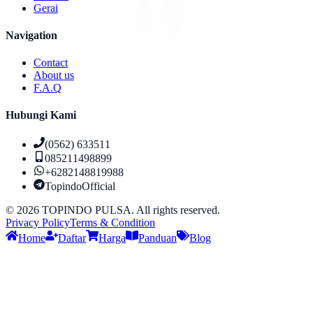
Gerai
Navigation
Contact
About us
F.A.Q
Hubungi Kami
(0562) 633511
085211498899
+6282148819988
TopindoOfficial
©
2026
TOPINDO PULSA. All rights reserved.
Privacy Policy
Terms & Condition
Home
Daftar
Harga
Panduan
Blog