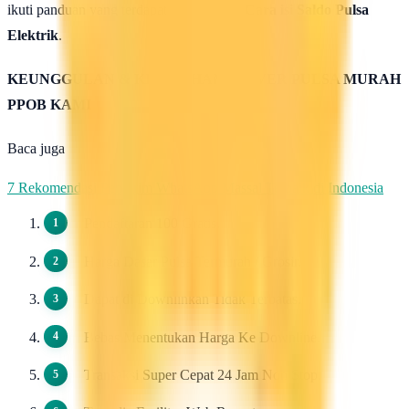
ikuti panduan yang terdapat di halaman :
Cara isi Saldo Pulsa
Elektrik
.
KEUNGGULAN & KELEBIHAN SERVER PULSA MURAH
PPOB KAMI
Baca juga
7 Rekomendasi Pengirim WhatsApp Massal Terbaik di Indonesia
Pendaftaran 100 Gratis.
Harga Dasar Pulsa Termurah / Grosir.
Dapat di Downlinkan Tidak Terbatas.
Bebas Menentukan Harga Ke Downline.
Transaksi Super Cepat 24 Jam Non Stop.