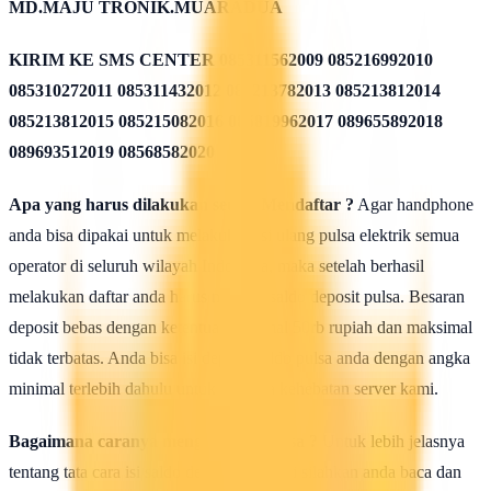
MD.MAJU TRONIK.MUARADUA
KIRIM KE SMS CENTER
085311562009 085216992010
085310272011 085311432012 085213782013 085213812014
085213812015 085215082016 085819962017 089655892018
089693512019 08568582020
Apa yang harus dilakukan seusai Mendaftar ?
Agar handphone
anda bisa dipakai untuk melakukan isi ulang pulsa elektrik semua
operator di seluruh wilayah Indonesia, maka setelah berhasil
melakukan daftar anda harus mengisi saldo deposit pulsa. Besaran
deposit bebas dengan ketentuan minimal 50rb rupiah dan maksimal
tidak terbatas. Anda bisa isi deposit saldo pulsa anda dengan angka
minimal terlebih dahulu untuk uji coba kehebatan server kami.
Bagaimana caranya mengisi saldo pulsa ?
Untuk lebih jelasnya
tentang tata cara isi saldo deposit pulsa ini silahkan anda baca dan