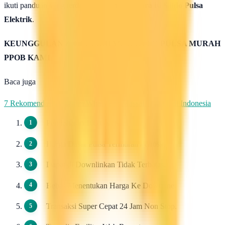
ikuti panduan yang terdapat di halaman :
Cara isi Saldo Pulsa
Elektrik
.
KEUNGGULAN & KELEBIHAN SERVER PULSA MURAH
PPOB KAMI
Baca juga
7 Rekomendasi Pengirim WhatsApp Massal Terbaik di Indonesia
Pendaftaran 100 Gratis.
Harga Dasar Pulsa Termurah / Grosir.
Dapat di Downlinkan Tidak Terbatas.
Bebas Menentukan Harga Ke Downline.
Transaksi Super Cepat 24 Jam Non Stop.