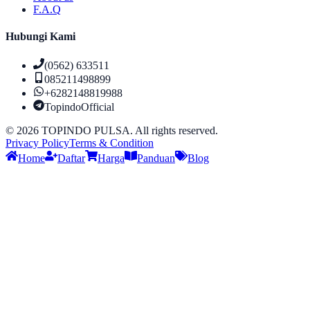
F.A.Q
Hubungi Kami
(0562) 633511
085211498899
+6282148819988
TopindoOfficial
©
2026
TOPINDO PULSA. All rights reserved.
Privacy Policy
Terms & Condition
Home
Daftar
Harga
Panduan
Blog