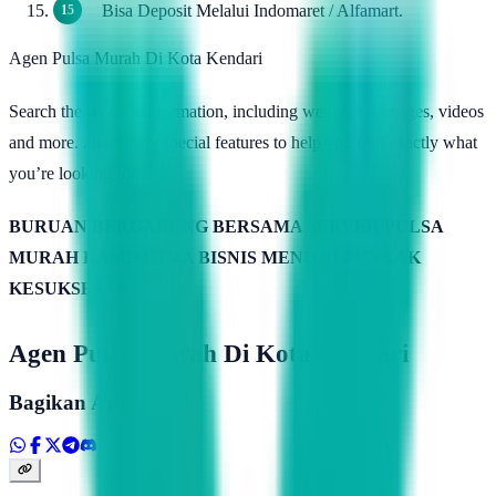
Bisa Deposit Melalui Indomaret / Alfamart.
Agen Pulsa Murah Di Kota Kendari
Search the world’s information, including webpages, images, videos
and more. . has many special features to help you find exactly what
you’re looking for..
BURUAN BERGABUNG BERSAMA SERVER PULSA
MURAH KAMIMITRA BISNIS MENUJU PUNCAK
KESUKSESAN
Agen Pulsa Murah Di Kota Kendari
Bagikan Artikel