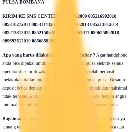
PULSA.BOMBANA
KIRIM KE SMS CENTER
085311562009 085216992010
085310272011 085311432012 085213782013 085213812014
085213812015 085215082016 085819962017 089655892018
089693512019 08568582020
Apa yang harus dilakukan seusai Mendaftar ?
Agar handphone
anda bisa dipakai untuk melakukan isi ulang pulsa elektrik semua
operator di seluruh wilayah Indonesia, maka setelah berhasil
melakukan daftar anda harus mengisi saldo deposit pulsa. Besaran
deposit bebas dengan ketentuan minimal 50rb rupiah dan maksimal
tidak terbatas. Anda bisa isi deposit saldo pulsa anda dengan angka
minimal terlebih dahulu untuk uji coba kehebatan server kami.
Bagaimana caranya mengisi saldo pulsa ?
Untuk lebih jelasnya
tentang tata cara isi saldo deposit pulsa ini silahkan anda baca dan