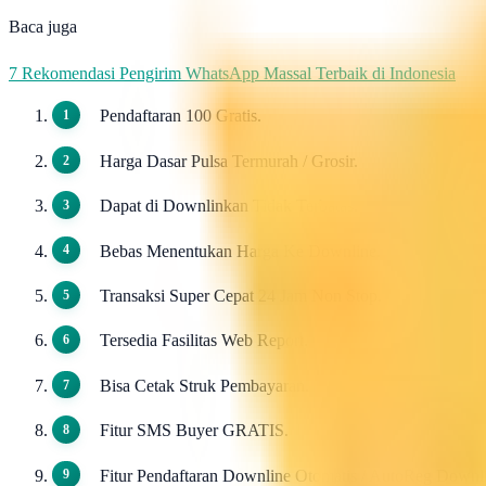
Baca juga
7 Rekomendasi Pengirim WhatsApp Massal Terbaik di Indonesia
Pendaftaran 100 Gratis.
Harga Dasar Pulsa Termurah / Grosir.
Dapat di Downlinkan Tidak Terbatas.
Bebas Menentukan Harga Ke Downline.
Transaksi Super Cepat 24 Jam Non Stop.
Tersedia Fasilitas Web Report.
Bisa Cetak Struk Pembayaran.
Fitur SMS Buyer GRATIS.
Fitur Pendaftaran Downline Otomatis / AutoReg Down