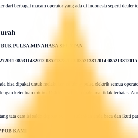
 dari berbagai macam operator yang ada di Indonesia seperti dealer telk
Murah
BUK PULSA.MINAHASA SELATAN
272011 085311432012 085213782013 085213812014 085213812015
 bisa dipakai untuk melakukan isi ulang pulsa elektrik semua operato
 dengan ketentuan minimal 50rb rupiah dan maksimal tidak terbatas. And
ang tata cara isi saldo deposit pulsa ini silahkan anda baca dan ikuti 
PPOB KAMI