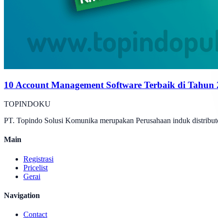
10 Account Management Software Terbaik di Tahun
TOPINDOKU
PT. Topindo Solusi Komunika merupakan Perusahaan induk distributo
Main
Registrasi
Pricelist
Gerai
Navigation
Contact