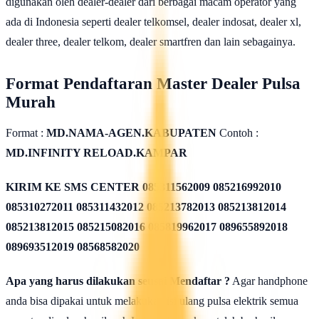
digunakan oleh dealer-dealer dari berbagai macam operator yang
ada di Indonesia seperti dealer telkomsel, dealer indosat, dealer xl,
dealer three, dealer telkom, dealer smartfren dan lain sebagainya.
Format Pendaftaran Master Dealer Pulsa
Murah
Format :
MD.NAMA-AGEN.KABUPATEN
Contoh :
MD.INFINITY RELOAD.KAMPAR
KIRIM KE SMS CENTER
085311562009 085216992010
085310272011 085311432012 085213782013 085213812014
085213812015 085215082016 085819962017 089655892018
089693512019 08568582020
Apa yang harus dilakukan seusai Mendaftar ?
Agar handphone
anda bisa dipakai untuk melakukan isi ulang pulsa elektrik semua