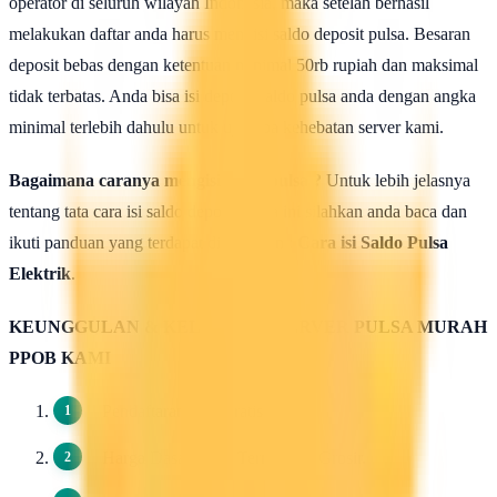
operator di seluruh wilayah Indonesia, maka setelah berhasil
melakukan daftar anda harus mengisi saldo deposit pulsa. Besaran
deposit bebas dengan ketentuan minimal 50rb rupiah dan maksimal
tidak terbatas. Anda bisa isi deposit saldo pulsa anda dengan angka
minimal terlebih dahulu untuk uji coba kehebatan server kami.
Bagaimana caranya mengisi saldo pulsa ?
Untuk lebih jelasnya
tentang tata cara isi saldo deposit pulsa ini silahkan anda baca dan
ikuti panduan yang terdapat di halaman :
Cara isi Saldo Pulsa
Elektrik
.
KEUNGGULAN & KELEBIHAN SERVER PULSA MURAH
PPOB KAMI
Pendaftaran 100 Gratis.
Harga Dasar Pulsa Termurah / Grosir.