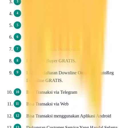
Dapat di Downlinkan Tidak Terbatas.
Bebas Menentukan Harga Ke Downline.
Transaksi Super Cepat 24 Jam Non Stop.
Tersedia Fasilitas Web Report.
Bisa Cetak Struk Pembayaran.
Fitur SMS Buyer GRATIS.
Fitur Pendaftaran Downline Otomatis / AutoReg
Downline GRATIS.
Bisa Transaksi via Telegram
Bisa Transaksi via Web
Bisa Transaksi menggunakan Aplikasi Android
Dukungan Customer Service Yang Handal Selama