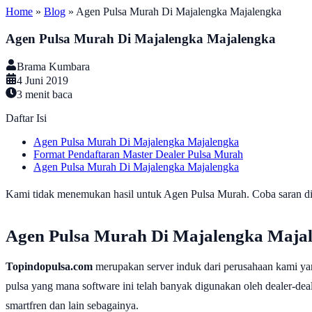
Home
»
Blog
»
Agen Pulsa Murah Di Majalengka Majalengka
Agen Pulsa Murah Di Majalengka Majalengka
Brama Kumbara
4 Juni 2019
3
menit baca
Daftar Isi
Agen Pulsa Murah Di Majalengka Majalengka
Format Pendaftaran Master Dealer Pulsa Murah
Agen Pulsa Murah Di Majalengka Majalengka
Kami tidak menemukan hasil untuk Agen Pulsa Murah. Coba saran di b
Agen Pulsa Murah Di Majalengka Maja
Topindopulsa.com
merupakan server induk dari perusahaan kami ya
pulsa yang mana software ini telah banyak digunakan oleh dealer-dealer
smartfren dan lain sebagainya.