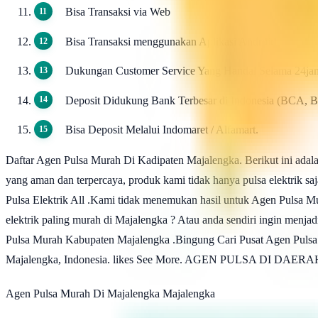
Bisa Transaksi via Web
Bisa Transaksi menggunakan Aplikasi Android
Dukungan Customer Service Yang Handal Selama 24ja
Deposit Didukung Bank Terbesar di Indonesia (BCA, 
Bisa Deposit Melalui Indomaret / Alfamart.
Daftar Agen Pulsa Murah Di Kadipaten Majalengka. Berikut ini adala
yang aman dan terpercaya, produk kami tidak hanya pulsa elektrik sa
Pulsa Elektrik All .Kami tidak menemukan hasil untuk Agen Pulsa Mu
elektrik paling murah di Majalengka ? Atau anda sendiri ingin men
Pulsa Murah Kabupaten Majalengka .Bingung Cari Pusat Agen Pulsa M
Majalengka, Indonesia. likes See More. AGEN PULSA DI DAER
Agen Pulsa Murah Di Majalengka Majalengka