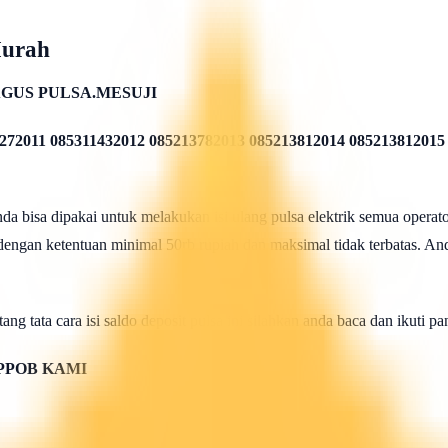
Murah
GUS PULSA.MESUJI
272011 085311432012 085213782013 085213812014 085213812015
 bisa dipakai untuk melakukan isi ulang pulsa elektrik semua operato
 dengan ketentuan minimal 50rb rupiah dan maksimal tidak terbatas. And
ang tata cara isi saldo deposit pulsa ini silahkan anda baca dan ikuti 
PPOB KAMI