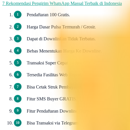
7 Rekomendasi Pengirim WhatsApp Massal Terbaik di Indonesia
Pendaftaran 100 Gratis.
Harga Dasar Pulsa Termurah / Grosir.
Dapat di Downlinkan Tidak Terbatas.
Bebas Menentukan Harga Ke Downline.
Transaksi Super Cepat 24 Jam Non Stop.
Tersedia Fasilitas Web Report.
Bisa Cetak Struk Pembayaran.
Fitur SMS Buyer GRATIS.
Fitur Pendaftaran Downline Otomatis / AutoReg Down
Bisa Transaksi via Telegram