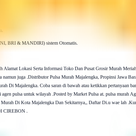
m.
BNI, BRI & MANDIRI) sistem Otomatis.
h Alamat Lokasi Serta Informasi Toko Dan Pusat Grosir Murah Meriah 
ja namun juga .Distributor Pulsa Murah Majalengka, Propinsi Jawa Bar
rah Di Majalengka. Coba saran di bawah atau ketikkan pertanyaan baru
jadi agen pulsa untuk wilayah .Posted by Market Pulsa at. pulsa mura
urah Di Kota Majalengka Dan Sekitarnya,, Daftar Di.u wae lah .Kunj
AH CIREBON .