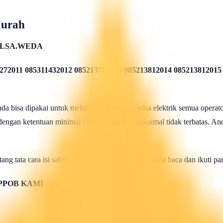
Murah
ULSA.WEDA
272011 085311432012 085213782013 085213812014 085213812015
 bisa dipakai untuk melakukan isi ulang pulsa elektrik semua operato
 dengan ketentuan minimal 50rb rupiah dan maksimal tidak terbatas. And
ang tata cara isi saldo deposit pulsa ini silahkan anda baca dan ikuti 
PPOB KAMI