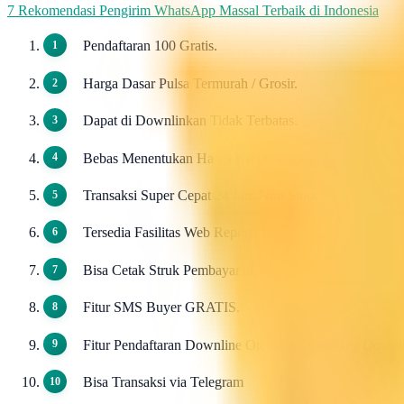
7 Rekomendasi Pengirim WhatsApp Massal Terbaik di Indonesia
Pendaftaran 100 Gratis.
Harga Dasar Pulsa Termurah / Grosir.
Dapat di Downlinkan Tidak Terbatas.
Bebas Menentukan Harga Ke Downline.
Transaksi Super Cepat 24 Jam Non Stop.
Tersedia Fasilitas Web Report.
Bisa Cetak Struk Pembayaran.
Fitur SMS Buyer GRATIS.
Fitur Pendaftaran Downline Otomatis / AutoReg Down
Bisa Transaksi via Telegram