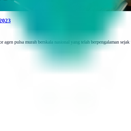
 2023
r agen pulsa murah berskala nasional yang telah berpengalaman sejak