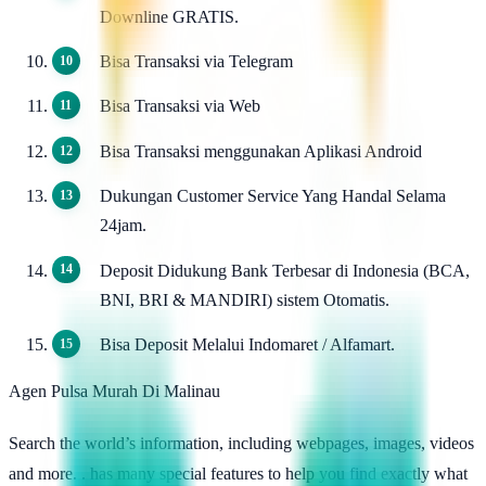
Downline GRATIS.
Bisa Transaksi via Telegram
Bisa Transaksi via Web
Bisa Transaksi menggunakan Aplikasi Android
Dukungan Customer Service Yang Handal Selama
24jam.
Deposit Didukung Bank Terbesar di Indonesia (BCA,
BNI, BRI & MANDIRI) sistem Otomatis.
Bisa Deposit Melalui Indomaret / Alfamart.
Agen Pulsa Murah Di Malinau
Search the world’s information, including webpages, images, videos
and more. . has many special features to help you find exactly what