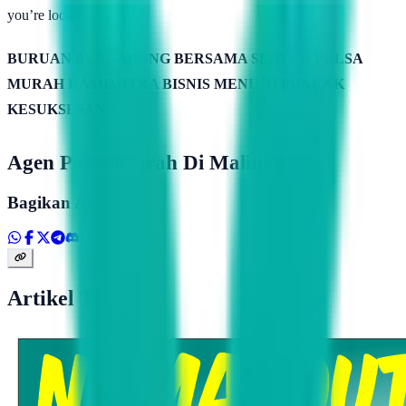
you’re looking for..
BURUAN BERGABUNG BERSAMA SERVER PULSA
MURAH KAMIMITRA BISNIS MENUJU PUNCAK
KESUKSESAN
Agen Pulsa Murah Di Malinau
Bagikan Artikel
Artikel Terkait