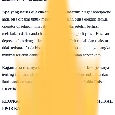
Apa yang harus dilakukan seusai Mendaftar ?
Agar handphone
anda bisa dipakai untuk melakukan isi ulang pulsa elektrik semua
operator di seluruh wilayah Indonesia, maka setelah berhasil
melakukan daftar anda harus mengisi saldo deposit pulsa. Besaran
deposit bebas dengan ketentuan minimal 50rb rupiah dan maksimal
tidak terbatas. Anda bisa isi deposit saldo pulsa anda dengan angka
minimal terlebih dahulu untuk uji coba kehebatan server kami.
Bagaimana caranya mengisi saldo pulsa ?
Untuk lebih jelasnya
tentang tata cara isi saldo deposit pulsa ini silahkan anda baca dan
ikuti panduan yang terdapat di halaman :
Cara isi Saldo Pulsa
Elektrik
.
KEUNGGULAN & KELEBIHAN SERVER PULSA MURAH
PPOB KAMI