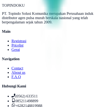
TOPINDOKU
PT. Topindo Solusi Komunika merupakan Perusahaan induk
distributor agen pulsa murah berskala nasional yang telah
berpengalaman sejak tahun 2009.
Main
Registrasi
Pricelist
Gerai
Navigation
Contact
About us
F.A.Q
Hubungi Kami
(0562) 633511
085211498899
+6282148819988