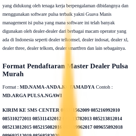
yang didukung oleh tenaga kerja berpengalaman dibidangnya dan
menggunakan software pulsa terbaik yakni Guava Manis
management isi pulsa yang mana software ini telah banyak
digunakan oleh dealer-dealer dari berbagai macam operator yang
ada di Indonesia seperti dealer telkomsel, dealer indosat, dealer xl,
dealer three, dealer telkom, dealer smartfren dan lain sebagainya.
Format Pendaftaran Master Dealer Pulsa
Murah
Format :
MD.NAMA-ANDA.KOTAMADYA
Contoh :
MD.ARGA PULSA.NGAWI
KIRIM KE SMS CENTER
085311562009 085216992010
085310272011 085311432012 085213782013 085213812014
085213812015 085215082016 085819962017 089655892018
089693512019 08568582020