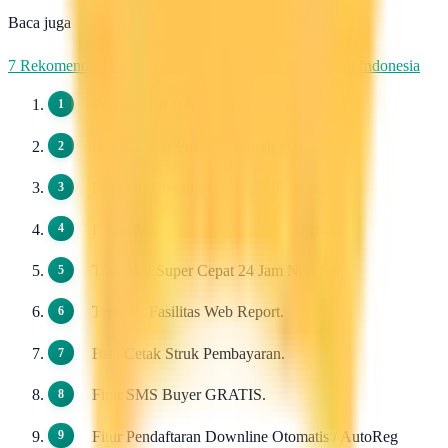
Baca juga
7 Rekomendasi Pengirim WhatsApp Massal Terbaik di Indonesia
Pendaftaran 100 Gratis.
Harga Dasar Pulsa Termurah / Grosir.
Dapat di Downlinkan Tidak Terbatas.
Bebas Menentukan Harga Ke Downline.
Transaksi Super Cepat 24 Jam Non Stop.
Tersedia Fasilitas Web Report.
Bisa Cetak Struk Pembayaran.
Fitur SMS Buyer GRATIS.
Fitur Pendaftaran Downline Otomatis / AutoReg