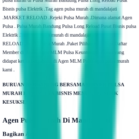
pulsa murah di Pulsa Murah Bandung Pulsa Long Reload Pusat
Bisnis pulsa Elektrik .Tag agen pulsa murah di mandalajati
.MARKET RELOAD .Rejeki Pulsa Murah .Dimana alamat Agen
Pulsa . Pulsa Murah Bandung Pulsa Long Reload Pusat Bisnis pulsa
Elektrik .Tag agen pulsa murah di mandalajati .MARKET
RELOAD .Rejeki Pulsa Murah .Paket Pilihan Registrasi Daftar
Member di Bisnis Agen MLM Pulsa Keuntungan Bonus yang
didapat ketika bergabung di Agen MLM Pulsa agen pulsa murah
kami .
BURUAN BERGABUNG BERSAMA SERVER PULSA
MURAH KAMIMITRA BISNIS MENUJU PUNCAK
KESUKSESAN
Agen Pulsa Murah Di Mandalajati
Bagikan Artikel