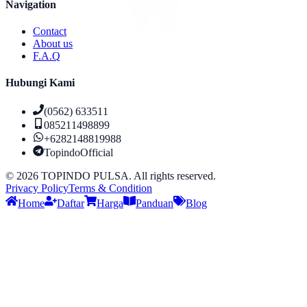
Navigation
Contact
About us
F.A.Q
Hubungi Kami
(0562) 633511
085211498899
+6282148819988
TopindoOfficial
©
2026
TOPINDO PULSA. All rights reserved.
Privacy Policy
Terms & Condition
Home
Daftar
Harga
Panduan
Blog