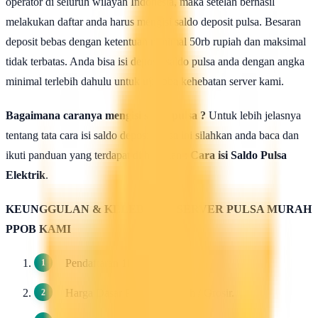
operator di seluruh wilayah Indonesia, maka setelah berhasil
melakukan daftar anda harus mengisi saldo deposit pulsa. Besaran
deposit bebas dengan ketentuan minimal 50rb rupiah dan maksimal
tidak terbatas. Anda bisa isi deposit saldo pulsa anda dengan angka
minimal terlebih dahulu untuk uji coba kehebatan server kami.
Bagaimana caranya mengisi saldo pulsa ?
Untuk lebih jelasnya
tentang tata cara isi saldo deposit pulsa ini silahkan anda baca dan
ikuti panduan yang terdapat di halaman :
Cara isi Saldo Pulsa
Elektrik
.
KEUNGGULAN & KELEBIHAN SERVER PULSA MURAH
PPOB KAMI
Pendaftaran 100 Gratis.
Harga Dasar Pulsa Termurah / Grosir.