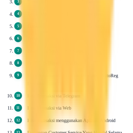
Dapat di Downlinkan Tidak Terbatas.
Bebas Menentukan Harga Ke Downline.
Transaksi Super Cepat 24 Jam Non Stop.
Tersedia Fasilitas Web Report.
Bisa Cetak Struk Pembayaran.
Fitur SMS Buyer GRATIS.
Fitur Pendaftaran Downline Otomatis / AutoReg
Downline GRATIS.
Bisa Transaksi via Telegram
Bisa Transaksi via Web
Bisa Transaksi menggunakan Aplikasi Android
Dukungan Customer Service Yang Handal Selama