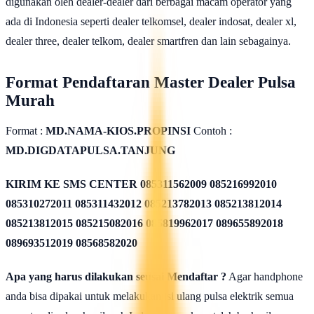
digunakan oleh dealer-dealer dari berbagai macam operator yang
ada di Indonesia seperti dealer telkomsel, dealer indosat, dealer xl,
dealer three, dealer telkom, dealer smartfren dan lain sebagainya.
Format Pendaftaran Master Dealer Pulsa
Murah
Format :
MD.NAMA-KIOS.PROPINSI
Contoh :
MD.DIGDATAPULSA.TANJUNG
KIRIM KE SMS CENTER
085311562009 085216992010
085310272011 085311432012 085213782013 085213812014
085213812015 085215082016 085819962017 089655892018
089693512019 08568582020
Apa yang harus dilakukan seusai Mendaftar ?
Agar handphone
anda bisa dipakai untuk melakukan isi ulang pulsa elektrik semua