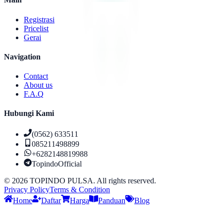
Registrasi
Pricelist
Gerai
Navigation
Contact
About us
F.A.Q
Hubungi Kami
(0562) 633511
085211498899
+6282148819988
TopindoOfficial
©
2026
TOPINDO PULSA. All rights reserved.
Privacy Policy
Terms & Condition
Home
Daftar
Harga
Panduan
Blog