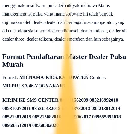
menggunakan software pulsa terbaik yakni Guava Manis
management isi pulsa yang mana software ini telah banyak
digunakan oleh dealer-dealer dari berbagai macam operator yang
ada di Indonesia seperti dealer telkomsel, dealer indosat, dealer xl,
dealer three, dealer telkom, dealer smartfren dan lain sebagainya.
Format Pendaftaran Master Dealer Pulsa
Murah
Format :
MD.NAMA-KIOS.KABUPATEN
Contoh :
MD.PULSA 46.YOGYAKARTA
KIRIM KE SMS CENTER
085311562009 085216992010
085310272011 085311432012 085213782013 085213812014
085213812015 085215082016 085819962017 089655892018
089693512019 08568582020