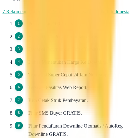
7 Rekomendasi Pengirim WhatsApp Massal Terbaik di Indonesia
Pendaftaran 100 Gratis.
Harga Dasar Pulsa Termurah / Grosir.
Dapat di Downlinkan Tidak Terbatas.
Bebas Menentukan Harga Ke Downline.
Transaksi Super Cepat 24 Jam Non Stop.
Tersedia Fasilitas Web Report.
Bisa Cetak Struk Pembayaran.
Fitur SMS Buyer GRATIS.
Fitur Pendaftaran Downline Otomatis / AutoReg
Downline GRATIS.