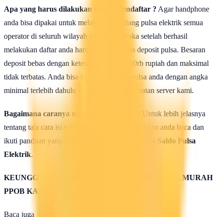
Apa yang harus dilakukan seusai Mendaftar ?
Agar handphone
anda bisa dipakai untuk melakukan isi ulang pulsa elektrik semua
operator di seluruh wilayah Indonesia, maka setelah berhasil
melakukan daftar anda harus mengisi saldo deposit pulsa. Besaran
deposit bebas dengan ketentuan minimal 50rb rupiah dan maksimal
tidak terbatas. Anda bisa isi deposit saldo pulsa anda dengan angka
minimal terlebih dahulu untuk uji coba kehebatan server kami.
Bagaimana caranya mengisi saldo pulsa ?
Untuk lebih jelasnya
tentang tata cara isi saldo deposit pulsa ini silahkan anda baca dan
ikuti panduan yang terdapat di halaman :
Cara isi Saldo Pulsa
Elektrik
.
KEUNGGULAN & KELEBIHAN SERVER PULSA MURAH
PPOB KAMI
Baca juga