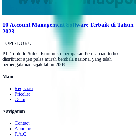
10 Account Management Software Terbaik di Tahun
2023
TOPINDOKU
PT. Topindo Solusi Komunika merupakan Perusahaan induk
distributor agen pulsa murah berskala nasional yang telah
berpengalaman sejak tahun 2009.
Main
Registrasi
Pricelist
Gerai
Navigation
Contact
About us
F.A.Q