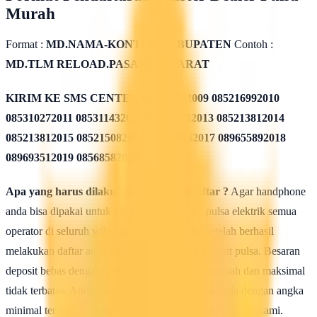
Murah
Format :
MD.NAMA-KONTER.KABUPATEN
Contoh :
MD.TLM RELOAD.PASAMAN BARAT
KIRIM KE SMS CENTER
085311562009 085216992010
085310272011 085311432012 085213782013 085213812014
085213812015 085215082016 085819962017 089655892018
089693512019 08568582020
Apa yang harus dilakukan seusai Mendaftar ?
Agar handphone
anda bisa dipakai untuk melakukan isi ulang pulsa elektrik semua
operator di seluruh wilayah Indonesia, maka setelah berhasil
melakukan daftar anda harus mengisi saldo deposit pulsa. Besaran
deposit bebas dengan ketentuan minimal 50rb rupiah dan maksimal
tidak terbatas. Anda bisa isi deposit saldo pulsa anda dengan angka
minimal terlebih dahulu untuk uji coba kehebatan server kami.