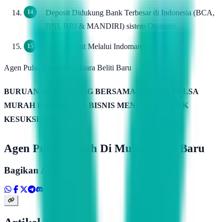
Deposit Didukung Bank Terbesar di Indonesia (BCA,
BNI, BRI & MANDIRI) sistem Otomatis.
Bisa Deposit Melalui Indomaret / Alfamart.
Agen Pulsa Murah Di Muara Beliti Baru
BURUAN BERGABUNG BERSAMA SERVER PULSA
MURAH KAMIMITRA BISNIS MENUJU PUNCAK
KESUKSESAN
Agen Pulsa Murah Di Muara Beliti Baru
Bagikan Artikel