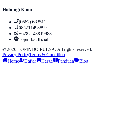
Hubungi Kami
(0562) 633511
085211498899
+6282148819988
TopindoOfficial
©
2026
TOPINDO PULSA. All rights reserved.
Privacy Policy
Terms & Condition
Home
Daftar
Harga
Panduan
Blog