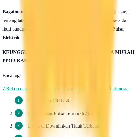
Bagaimana caranya mengisi saldo pulsa ?
Untuk lebih jelasnya
tentang tata cara isi saldo deposit pulsa ini silahkan anda baca dan
ikuti panduan yang terdapat di halaman :
Cara isi Saldo Pulsa
Elektrik
.
KEUNGGULAN & KELEBIHAN SERVER PULSA MURAH
PPOB KAMI
Baca juga
7 Rekomendasi Pengirim WhatsApp Massal Terbaik di Indonesia
Pendaftaran 100 Gratis.
Harga Dasar Pulsa Termurah / Grosir.
Dapat di Downlinkan Tidak Terbatas.