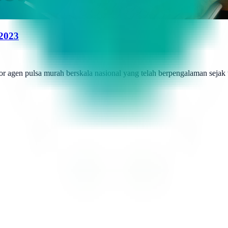
 2023
r agen pulsa murah berskala nasional yang telah berpengalaman sejak