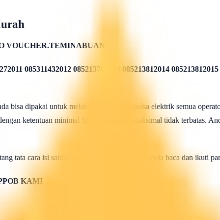
Murah
O VOUCHER.TEMINABUAN
272011 085311432012 085213782013 085213812014 085213812015
 bisa dipakai untuk melakukan isi ulang pulsa elektrik semua operato
 dengan ketentuan minimal 50rb rupiah dan maksimal tidak terbatas. And
ang tata cara isi saldo deposit pulsa ini silahkan anda baca dan ikuti 
PPOB KAMI