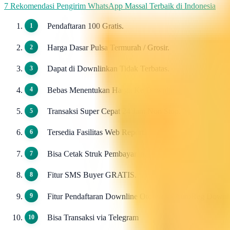
7 Rekomendasi Pengirim WhatsApp Massal Terbaik di Indonesia
Pendaftaran 100 Gratis.
Harga Dasar Pulsa Termurah / Grosir.
Dapat di Downlinkan Tidak Terbatas.
Bebas Menentukan Harga Ke Downline.
Transaksi Super Cepat 24 Jam Non Stop.
Tersedia Fasilitas Web Report.
Bisa Cetak Struk Pembayaran.
Fitur SMS Buyer GRATIS.
Fitur Pendaftaran Downline Otomatis / AutoReg Down
Bisa Transaksi via Telegram