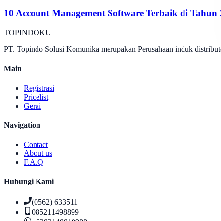
10 Account Management Software Terbaik di Tahun
TOPINDOKU
PT. Topindo Solusi Komunika merupakan Perusahaan induk distributo
Main
Registrasi
Pricelist
Gerai
Navigation
Contact
About us
F.A.Q
Hubungi Kami
(0562) 633511
085211498899