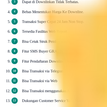
Dapat di Downlinkan Tidak Terbatas.
Bebas Menentukan Harga Ke Downline.
Transaksi Super Cepat 24 Jam Non Stop.
Tersedia Fasilitas Web Report.
Bisa Cetak Struk Pembayaran.
Fitur SMS Buyer GRATIS.
Fitur Pendaftaran Downline Otomatis / AutoReg Down
Bisa Transaksi via Telegram
Bisa Transaksi via Web
Bisa Transaksi menggunakan Aplikasi Android
Dukungan Customer Service Yang Handal Selama 24ja