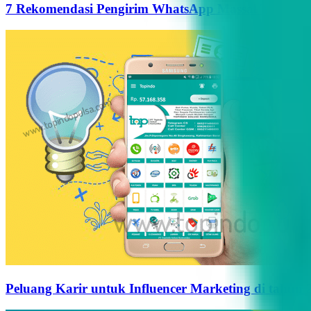
7 Rekomendasi Pengirim WhatsApp Massal Terbaik d
Peluang Karir untuk Influencer Marketing di tahun 