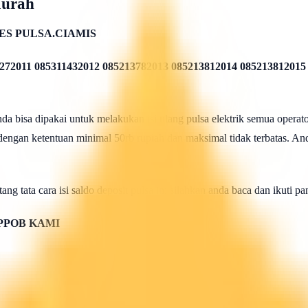
Murah
ES PULSA.CIAMIS
272011 085311432012 085213782013 085213812014 085213812015
 bisa dipakai untuk melakukan isi ulang pulsa elektrik semua operato
 dengan ketentuan minimal 50rb rupiah dan maksimal tidak terbatas. And
ang tata cara isi saldo deposit pulsa ini silahkan anda baca dan ikuti 
PPOB KAMI