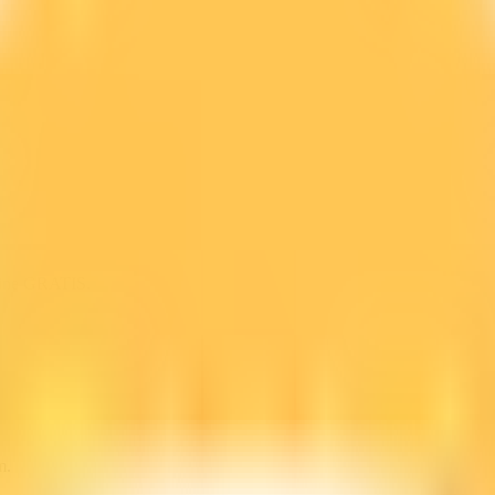
line GRATIS.
m.