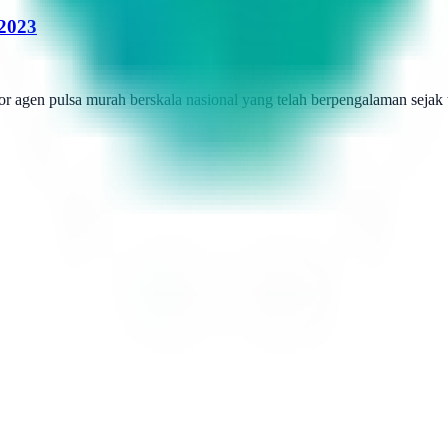
 2023
r agen pulsa murah berskala nasional yang telah berpengalaman sejak