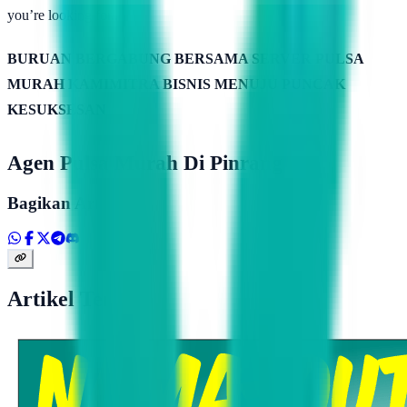
you’re looking for..
BURUAN BERGABUNG BERSAMA SERVER PULSA
MURAH KAMIMITRA BISNIS MENUJU PUNCAK
KESUKSESAN
Agen Pulsa Murah Di Pinrang
Bagikan Artikel
Artikel Terkait