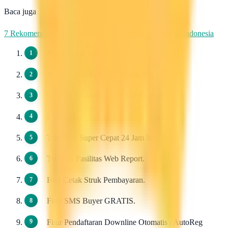
Baca juga
7 Rekomendasi Pengirim WhatsApp Massal Terbaik di Indonesia
Pendaftaran 100 Gratis.
Harga Dasar Pulsa Termurah / Grosir.
Dapat di Downlinkan Tidak Terbatas.
Bebas Menentukan Harga Ke Downline.
Transaksi Super Cepat 24 Jam Non Stop.
Tersedia Fasilitas Web Report.
Bisa Cetak Struk Pembayaran.
Fitur SMS Buyer GRATIS.
Fitur Pendaftaran Downline Otomatis / AutoReg