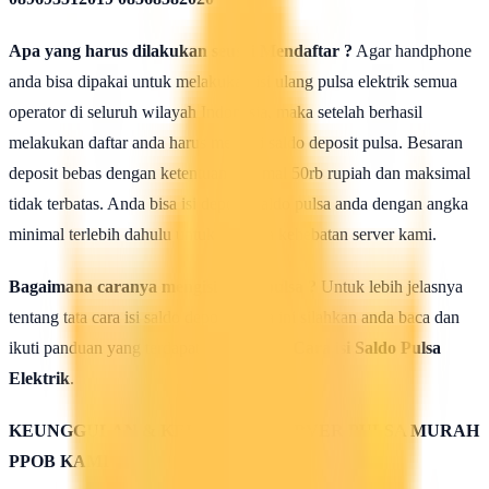
Apa yang harus dilakukan seusai Mendaftar ?
Agar handphone
anda bisa dipakai untuk melakukan isi ulang pulsa elektrik semua
operator di seluruh wilayah Indonesia, maka setelah berhasil
melakukan daftar anda harus mengisi saldo deposit pulsa. Besaran
deposit bebas dengan ketentuan minimal 50rb rupiah dan maksimal
tidak terbatas. Anda bisa isi deposit saldo pulsa anda dengan angka
minimal terlebih dahulu untuk uji coba kehebatan server kami.
Bagaimana caranya mengisi saldo pulsa ?
Untuk lebih jelasnya
tentang tata cara isi saldo deposit pulsa ini silahkan anda baca dan
ikuti panduan yang terdapat di halaman :
Cara isi Saldo Pulsa
Elektrik
.
KEUNGGULAN & KELEBIHAN SERVER PULSA MURAH
PPOB KAMI