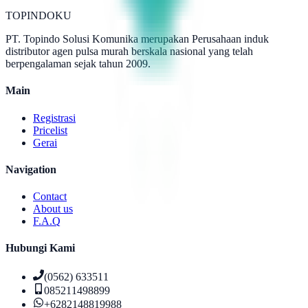
TOPINDOKU
PT. Topindo Solusi Komunika merupakan Perusahaan induk
distributor agen pulsa murah berskala nasional yang telah
berpengalaman sejak tahun 2009.
Main
Registrasi
Pricelist
Gerai
Navigation
Contact
About us
F.A.Q
Hubungi Kami
(0562) 633511
085211498899
+6282148819988