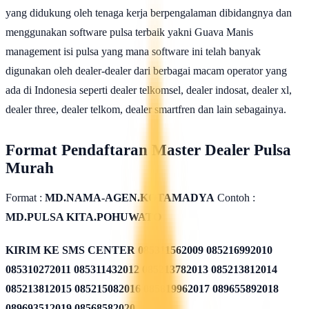
yang didukung oleh tenaga kerja berpengalaman dibidangnya dan
menggunakan software pulsa terbaik yakni Guava Manis
management isi pulsa yang mana software ini telah banyak
digunakan oleh dealer-dealer dari berbagai macam operator yang
ada di Indonesia seperti dealer telkomsel, dealer indosat, dealer xl,
dealer three, dealer telkom, dealer smartfren dan lain sebagainya.
Format Pendaftaran Master Dealer Pulsa
Murah
Format :
MD.NAMA-AGEN.KOTAMADYA
Contoh :
MD.PULSA KITA.POHUWATO
KIRIM KE SMS CENTER
085311562009 085216992010
085310272011 085311432012 085213782013 085213812014
085213812015 085215082016 085819962017 089655892018
089693512019 08568582020