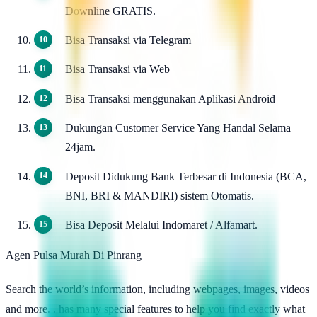
Downline GRATIS.
Bisa Transaksi via Telegram
Bisa Transaksi via Web
Bisa Transaksi menggunakan Aplikasi Android
Dukungan Customer Service Yang Handal Selama
24jam.
Deposit Didukung Bank Terbesar di Indonesia (BCA,
BNI, BRI & MANDIRI) sistem Otomatis.
Bisa Deposit Melalui Indomaret / Alfamart.
Agen Pulsa Murah Di Pinrang
Search the world’s information, including webpages, images, videos
and more. . has many special features to help you find exactly what