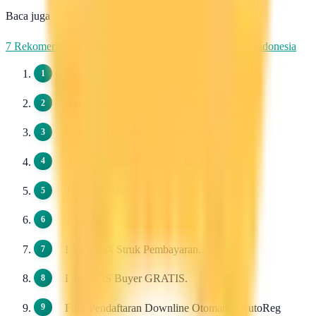
Baca juga
7 Rekomendasi Pengirim WhatsApp Massal Terbaik di Indonesia
Pendaftaran 100 Gratis.
Harga Dasar Pulsa Termurah / Grosir.
Dapat di Downlinkan Tidak Terbatas.
Bebas Menentukan Harga Ke Downline.
Transaksi Super Cepat 24 Jam Non Stop.
Tersedia Fasilitas Web Report.
Bisa Cetak Struk Pembayaran.
Fitur SMS Buyer GRATIS.
Fitur Pendaftaran Downline Otomatis / AutoReg