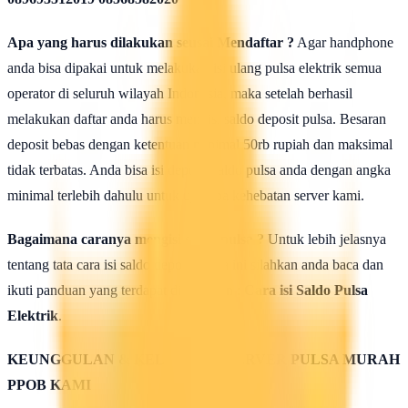
Apa yang harus dilakukan seusai Mendaftar ?
Agar handphone
anda bisa dipakai untuk melakukan isi ulang pulsa elektrik semua
operator di seluruh wilayah Indonesia, maka setelah berhasil
melakukan daftar anda harus mengisi saldo deposit pulsa. Besaran
deposit bebas dengan ketentuan minimal 50rb rupiah dan maksimal
tidak terbatas. Anda bisa isi deposit saldo pulsa anda dengan angka
minimal terlebih dahulu untuk uji coba kehebatan server kami.
Bagaimana caranya mengisi saldo pulsa ?
Untuk lebih jelasnya
tentang tata cara isi saldo deposit pulsa ini silahkan anda baca dan
ikuti panduan yang terdapat di halaman :
Cara isi Saldo Pulsa
Elektrik
.
KEUNGGULAN & KELEBIHAN SERVER PULSA MURAH
PPOB KAMI