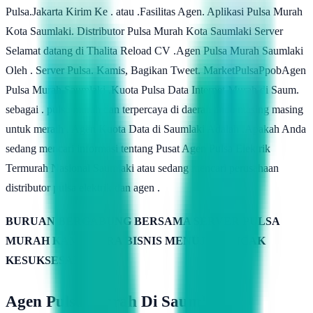
Pulsa.Jakarta Kirim Ke . atau .Fasilitas Agen. Aplikasi Pulsa Murah
Kota Saumlaki. Distributor Pulsa Murah Kota Saumlaki Server
Selamat datang di Thalita Reload CV .Agen Pulsa Murah Saumlaki
Oleh . Server Pulsa. Kamis, Bagikan Tweet. MarketPulsaPpobAgen
Pulsa Murah Saumlaki .Kuota Pulsa Data Internet Murah di Saum.
sebagai . pulsa murah dan terpercaya di daerah anda masing masing
untuk meraih . Agen Kuota Data di Saumlaki Adalah .Apakah Anda
sedang mencari informasi tentang Pusat Agen Pulsa Elektrik
Termurah Nasional Saumlaki atau sedang mencari perusahaan
distributor pulsa elektrik dan agen .
BURUAN BERGABUNG BERSAMA SERVER PULSA
MURAH KAMIMITRA BISNIS MENUJU PUNCAK
KESUKSESAN
Agen Pulsa Murah Di Saumlaki