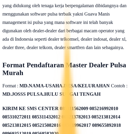
yang didukung oleh tenaga kerja berpengalaman dibidangnya dan
menggunakan software pulsa terbaik yakni Guava Manis
management isi pulsa yang mana software ini telah banyak
digunakan oleh dealer-dealer dari berbagai macam operator yang
ada di Indonesia seperti dealer telkomsel, dealer indosat, dealer xl,
dealer three, dealer telkom, dealer smartfren dan lain sebagainya.
Format Pendaftaran Master Dealer Pulsa
Murah
Format :
MD.NAMA-USAHA.DESA/KELURAHAN
Contoh :
MD.JOSSS PULSA.HULU SUNGAI TENGAH
KIRIM KE SMS CENTER
085311562009 085216992010
085310272011 085311432012 085213782013 085213812014
085213812015 085215082016 085819962017 089655892018
089693512019 08568582020