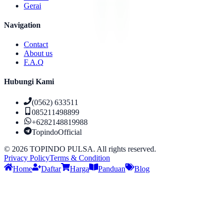
Gerai
Navigation
Contact
About us
F.A.Q
Hubungi Kami
(0562) 633511
085211498899
+6282148819988
TopindoOfficial
©
2026
TOPINDO PULSA. All rights reserved.
Privacy Policy
Terms & Condition
Home
Daftar
Harga
Panduan
Blog