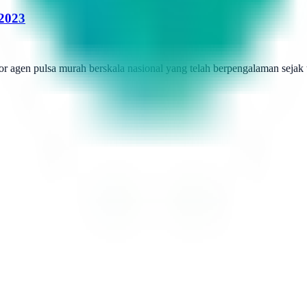
 2023
r agen pulsa murah berskala nasional yang telah berpengalaman sejak