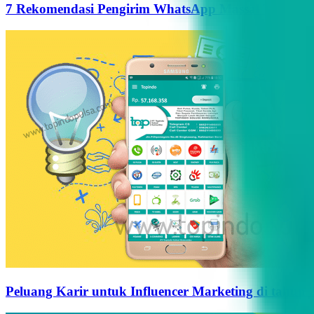
7 Rekomendasi Pengirim WhatsApp Massal Terbaik d
Peluang Karir untuk Influencer Marketing di tahun 