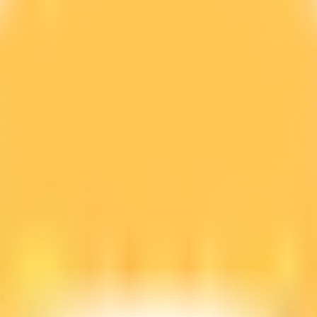
line GRATIS.
m.