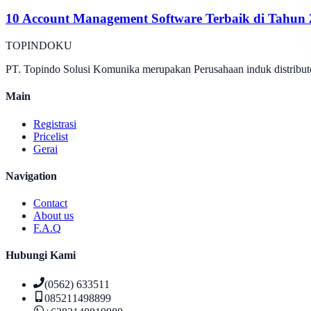
10 Account Management Software Terbaik di Tahun
TOPINDOKU
PT. Topindo Solusi Komunika merupakan Perusahaan induk distributo
Main
Registrasi
Pricelist
Gerai
Navigation
Contact
About us
F.A.Q
Hubungi Kami
(0562) 633511
085211498899