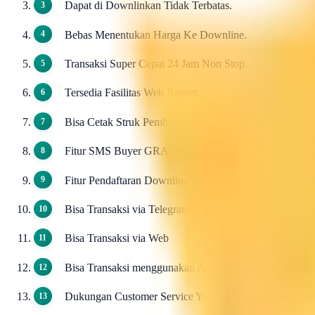
Dapat di Downlinkan Tidak Terbatas.
Bebas Menentukan Harga Ke Downline.
Transaksi Super Cepat 24 Jam Non Stop.
Tersedia Fasilitas Web Report.
Bisa Cetak Struk Pembayaran.
Fitur SMS Buyer GRATIS.
Fitur Pendaftaran Downline Otomatis / AutoReg Down
Bisa Transaksi via Telegram
Bisa Transaksi via Web
Bisa Transaksi menggunakan Aplikasi Android
Dukungan Customer Service Yang Handal Selama 24ja