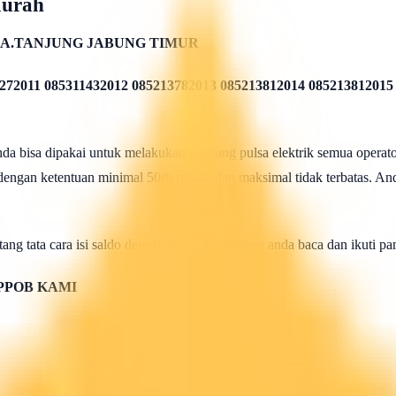
Murah
A.TANJUNG JABUNG TIMUR
272011 085311432012 085213782013 085213812014 085213812015
 bisa dipakai untuk melakukan isi ulang pulsa elektrik semua operato
 dengan ketentuan minimal 50rb rupiah dan maksimal tidak terbatas. And
ang tata cara isi saldo deposit pulsa ini silahkan anda baca dan ikuti 
PPOB KAMI