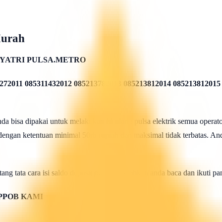
Murah
YATRI PULSA.METRO
272011 085311432012 085213782013 085213812014 085213812015
 bisa dipakai untuk melakukan isi ulang pulsa elektrik semua operato
 dengan ketentuan minimal 50rb rupiah dan maksimal tidak terbatas. And
ang tata cara isi saldo deposit pulsa ini silahkan anda baca dan ikuti 
PPOB KAMI