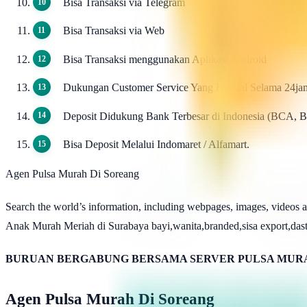
Bisa Transaksi via Telegram
Bisa Transaksi via Web
Bisa Transaksi menggunakan Aplikasi Android
Dukungan Customer Service Yang Handal Selama 24ja
Deposit Didukung Bank Terbesar di Indonesia (BCA, 
Bisa Deposit Melalui Indomaret / Alfamart.
Agen Pulsa Murah Di Soreang
Search the world’s information, including webpages, images, videos 
Anak Murah Meriah di Surabaya bayi,wanita,branded,sisa export,dast
BURUAN BERGABUNG BERSAMA SERVER PULSA MURA
Agen Pulsa Murah Di Soreang