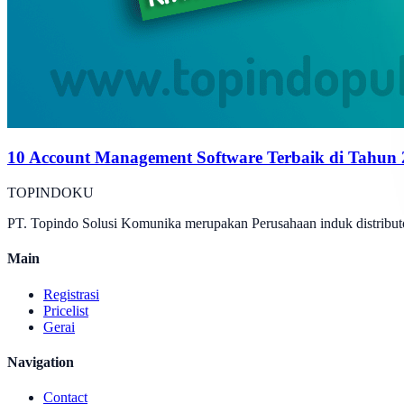
10 Account Management Software Terbaik di Tahun
TOPINDOKU
PT. Topindo Solusi Komunika merupakan Perusahaan induk distributo
Main
Registrasi
Pricelist
Gerai
Navigation
Contact