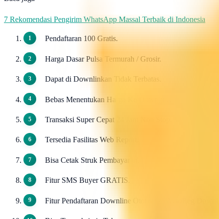
7 Rekomendasi Pengirim WhatsApp Massal Terbaik di Indonesia
Pendaftaran 100 Gratis.
Harga Dasar Pulsa Termurah / Grosir.
Dapat di Downlinkan Tidak Terbatas.
Bebas Menentukan Harga Ke Downline.
Transaksi Super Cepat 24 Jam Non Stop.
Tersedia Fasilitas Web Report.
Bisa Cetak Struk Pembayaran.
Fitur SMS Buyer GRATIS.
Fitur Pendaftaran Downline Otomatis / AutoReg Down