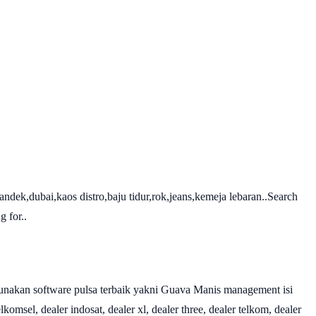
dek,dubai,kaos distro,baju tidur,rok,jeans,kemeja lebaran..Search
 for..
nakan software pulsa terbaik yakni Guava Manis management isi
omsel, dealer indosat, dealer xl, dealer three, dealer telkom, dealer