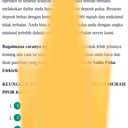
operator di seluruh wilayah Indonesia, maka setelah berhasil
melakukan daftar anda harus mengisi saldo deposit pulsa. Besaran
deposit bebas dengan ketentuan minimal 50rb rupiah dan maksimal
tidak terbatas. Anda bisa isi deposit saldo pulsa anda dengan angka
minimal terlebih dahulu untuk uji coba kehebatan server kami.
Bagaimana caranya mengisi saldo pulsa ?
Untuk lebih jelasnya
tentang tata cara isi saldo deposit pulsa ini silahkan anda baca dan
ikuti panduan yang terdapat di halaman :
Cara isi Saldo Pulsa
Elektrik
.
KEUNGGULAN & KELEBIHAN SERVER PULSA MURAH
PPOB KAMI
Pendaftaran 100 Gratis.
Harga Dasar Pulsa Termurah / Grosir.