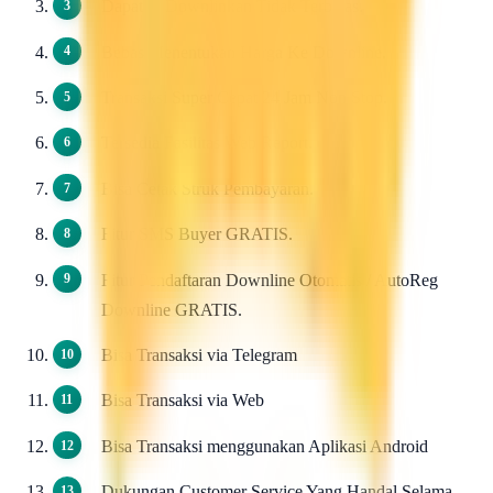
Dapat di Downlinkan Tidak Terbatas.
Bebas Menentukan Harga Ke Downline.
Transaksi Super Cepat 24 Jam Non Stop.
Tersedia Fasilitas Web Report.
Bisa Cetak Struk Pembayaran.
Fitur SMS Buyer GRATIS.
Fitur Pendaftaran Downline Otomatis / AutoReg
Downline GRATIS.
Bisa Transaksi via Telegram
Bisa Transaksi via Web
Bisa Transaksi menggunakan Aplikasi Android
Dukungan Customer Service Yang Handal Selama