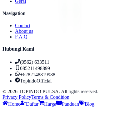
Gerai
Navigation
Contact
About us
F.A.Q
Hubungi Kami
(0562) 633511
085211498899
+6282148819988
TopindoOfficial
©
2026
TOPINDO PULSA. All rights reserved.
Privacy Policy
Terms & Condition
Home
Daftar
Harga
Panduan
Blog