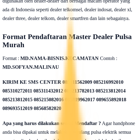
digunakan oleh dealer-dealer dari berbagai macam operator yang
ada di Indonesia seperti dealer telkomsel, dealer indosat, dealer xl,
dealer three, dealer telkom, dealer smartfren dan lain sebagainya.
Format Pendaftaran Master Dealer Pulsa
Murah
Format :
MD.NAMA-BISNIS.KECAMATAN
Contoh :
MD.SOFYAN.MALINAU
KIRIM KE SMS CENTER
085311562009 085216992010
085310272011 085311432012 085213782013 085213812014
085213812015 085215082016 085819962017 089655892018
089693512019 08568582020
Apa yang harus dilakukan seusai Mendaftar ?
Agar handphone
anda bisa dipakai untuk melakukan isi ulang pulsa elektrik semua