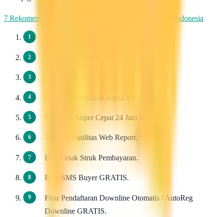
7 Rekomendasi Pengirim WhatsApp Massal Terbaik di Indonesia
Pendaftaran 100 Gratis.
Harga Dasar Pulsa Termurah / Grosir.
Dapat di Downlinkan Tidak Terbatas.
Bebas Menentukan Harga Ke Downline.
Transaksi Super Cepat 24 Jam Non Stop.
Tersedia Fasilitas Web Report.
Bisa Cetak Struk Pembayaran.
Fitur SMS Buyer GRATIS.
Fitur Pendaftaran Downline Otomatis / AutoReg
Downline GRATIS.