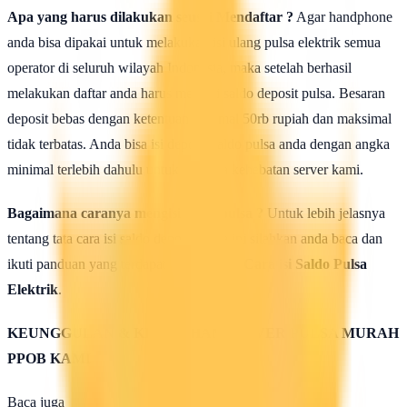
Apa yang harus dilakukan seusai Mendaftar ?
Agar handphone
anda bisa dipakai untuk melakukan isi ulang pulsa elektrik semua
operator di seluruh wilayah Indonesia, maka setelah berhasil
melakukan daftar anda harus mengisi saldo deposit pulsa. Besaran
deposit bebas dengan ketentuan minimal 50rb rupiah dan maksimal
tidak terbatas. Anda bisa isi deposit saldo pulsa anda dengan angka
minimal terlebih dahulu untuk uji coba kehebatan server kami.
Bagaimana caranya mengisi saldo pulsa ?
Untuk lebih jelasnya
tentang tata cara isi saldo deposit pulsa ini silahkan anda baca dan
ikuti panduan yang terdapat di halaman :
Cara isi Saldo Pulsa
Elektrik
.
KEUNGGULAN & KELEBIHAN SERVER PULSA MURAH
PPOB KAMI
Baca juga