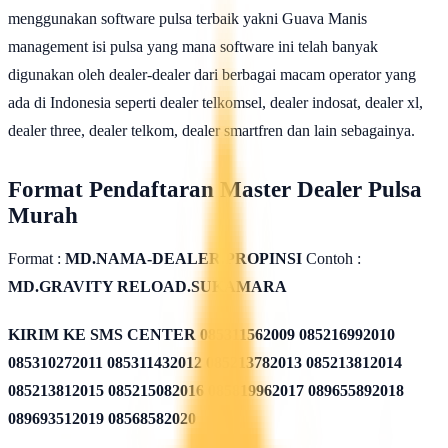
menggunakan software pulsa terbaik yakni Guava Manis
management isi pulsa yang mana software ini telah banyak
digunakan oleh dealer-dealer dari berbagai macam operator yang
ada di Indonesia seperti dealer telkomsel, dealer indosat, dealer xl,
dealer three, dealer telkom, dealer smartfren dan lain sebagainya.
Format Pendaftaran Master Dealer Pulsa
Murah
Format :
MD.NAMA-DEALER.PROPINSI
Contoh :
MD.GRAVITY RELOAD.SUKAMARA
KIRIM KE SMS CENTER
085311562009 085216992010
085310272011 085311432012 085213782013 085213812014
085213812015 085215082016 085819962017 089655892018
089693512019 08568582020