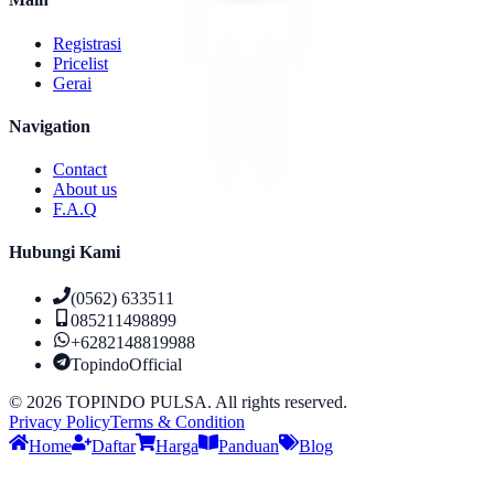
Registrasi
Pricelist
Gerai
Navigation
Contact
About us
F.A.Q
Hubungi Kami
(0562) 633511
085211498899
+6282148819988
TopindoOfficial
©
2026
TOPINDO PULSA. All rights reserved.
Privacy Policy
Terms & Condition
Home
Daftar
Harga
Panduan
Blog