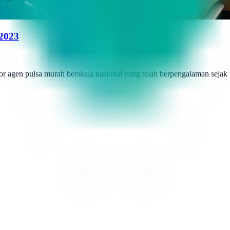
 2023
r agen pulsa murah berskala nasional yang telah berpengalaman sejak