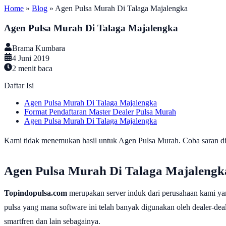
Home
»
Blog
»
Agen Pulsa Murah Di Talaga Majalengka
Agen Pulsa Murah Di Talaga Majalengka
Brama Kumbara
4 Juni 2019
2
menit baca
Daftar Isi
Agen Pulsa Murah Di Talaga Majalengka
Format Pendaftaran Master Dealer Pulsa Murah
Agen Pulsa Murah Di Talaga Majalengka
Kami tidak menemukan hasil untuk Agen Pulsa Murah. Coba saran di b
Agen Pulsa Murah Di Talaga Majalengk
Topindopulsa.com
merupakan server induk dari perusahaan kami ya
pulsa yang mana software ini telah banyak digunakan oleh dealer-dealer
smartfren dan lain sebagainya.