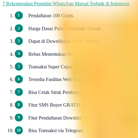
7 Rekomendasi Pengirim WhatsApp Massal Terbaik di Indonesia
Pendaftaran 100 Gratis.
Harga Dasar Pulsa Termurah / Grosir.
Dapat di Downlinkan Tidak Terbatas.
Bebas Menentukan Harga Ke Downline.
Transaksi Super Cepat 24 Jam Non Stop.
Tersedia Fasilitas Web Report.
Bisa Cetak Struk Pembayaran.
Fitur SMS Buyer GRATIS.
Fitur Pendaftaran Downline Otomatis / AutoReg Down
Bisa Transaksi via Telegram