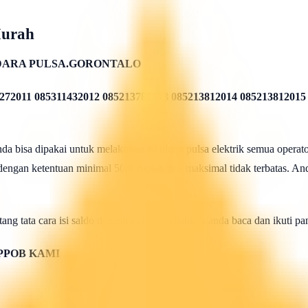
Murah
DARA PULSA.GORONTALO
272011 085311432012 085213782013 085213812014 085213812015
 bisa dipakai untuk melakukan isi ulang pulsa elektrik semua operato
 dengan ketentuan minimal 50rb rupiah dan maksimal tidak terbatas. And
ang tata cara isi saldo deposit pulsa ini silahkan anda baca dan ikuti 
PPOB KAMI