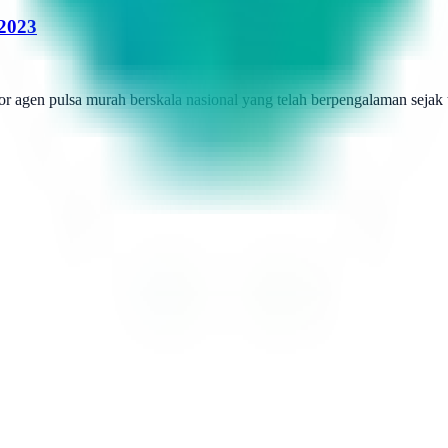
 2023
r agen pulsa murah berskala nasional yang telah berpengalaman sejak