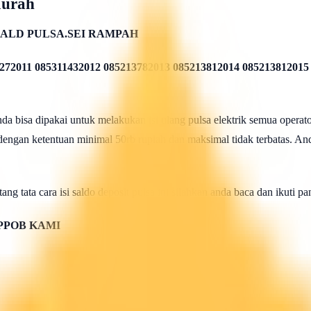
Murah
ALD PULSA.SEI RAMPAH
272011 085311432012 085213782013 085213812014 085213812015
 bisa dipakai untuk melakukan isi ulang pulsa elektrik semua operato
 dengan ketentuan minimal 50rb rupiah dan maksimal tidak terbatas. And
ang tata cara isi saldo deposit pulsa ini silahkan anda baca dan ikuti 
PPOB KAMI