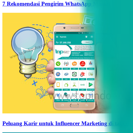
7 Rekomendasi Pengirim WhatsApp Massal Terbaik d
Peluang Karir untuk Influencer Marketing di tahun 