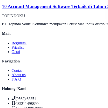
10 Account Management Software Terbaik di Tahun
TOPINDOKU
PT. Topindo Solusi Komunika merupakan Perusahaan induk distributo
Main
Registrasi
Pricelist
Gerai
Navigation
Contact
About us
F.A.Q
Hubungi Kami
(0562) 633511
085211498899