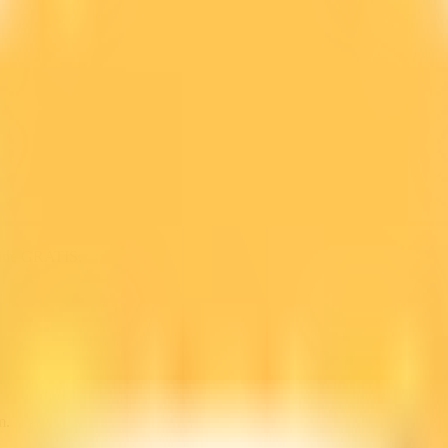
line GRATIS.
m.