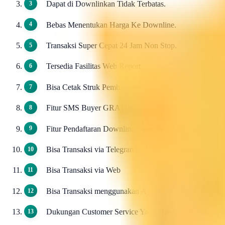
Dapat di Downlinkan Tidak Terbatas.
Bebas Menentukan Harga Ke Downline.
Transaksi Super Cepat 24 Jam Non Stop.
Tersedia Fasilitas Web Report.
Bisa Cetak Struk Pembayaran.
Fitur SMS Buyer GRATIS.
Fitur Pendaftaran Downline Otomatis / AutoReg Down
Bisa Transaksi via Telegram
Bisa Transaksi via Web
Bisa Transaksi menggunakan Aplikasi Android
Dukungan Customer Service Yang Handal Selama 24ja