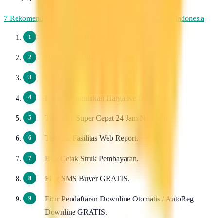
7 Rekomendasi Pengirim WhatsApp Massal Terbaik di Indonesia
Pendaftaran 100 Gratis.
Harga Dasar Pulsa Termurah / Grosir.
Dapat di Downlinkan Tidak Terbatas.
Bebas Menentukan Harga Ke Downline.
Transaksi Super Cepat 24 Jam Non Stop.
Tersedia Fasilitas Web Report.
Bisa Cetak Struk Pembayaran.
Fitur SMS Buyer GRATIS.
Fitur Pendaftaran Downline Otomatis / AutoReg
Downline GRATIS.