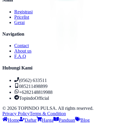
Registrasi
Pricelist
Gerai
Navigation
Contact
About us
F.A.Q
Hubungi Kami
(0562) 633511
085211498899
+6282148819988
TopindoOfficial
©
2026
TOPINDO PULSA. All rights reserved.
Privacy Policy
Terms & Condition
Home
Daftar
Harga
Panduan
Blog