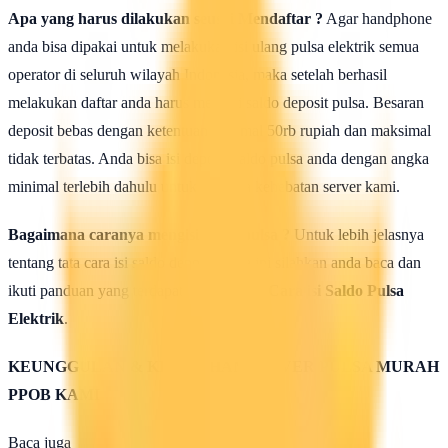
Apa yang harus dilakukan seusai Mendaftar ?
Agar handphone
anda bisa dipakai untuk melakukan isi ulang pulsa elektrik semua
operator di seluruh wilayah Indonesia, maka setelah berhasil
melakukan daftar anda harus mengisi saldo deposit pulsa. Besaran
deposit bebas dengan ketentuan minimal 50rb rupiah dan maksimal
tidak terbatas. Anda bisa isi deposit saldo pulsa anda dengan angka
minimal terlebih dahulu untuk uji coba kehebatan server kami.
Bagaimana caranya mengisi saldo pulsa ?
Untuk lebih jelasnya
tentang tata cara isi saldo deposit pulsa ini silahkan anda baca dan
ikuti panduan yang terdapat di halaman :
Cara isi Saldo Pulsa
Elektrik
.
KEUNGGULAN & KELEBIHAN SERVER PULSA MURAH
PPOB KAMI
Baca juga