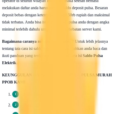
operator di seluruh wilayah Indonesia, maka setelah berhasil
melakukan daftar anda harus mengisi saldo deposit pulsa. Besaran
deposit bebas dengan ketentuan minimal 50rb rupiah dan maksimal
tidak terbatas. Anda bisa isi deposit saldo pulsa anda dengan angka
minimal terlebih dahulu untuk uji coba kehebatan server kami.
Bagaimana caranya mengisi saldo pulsa ?
Untuk lebih jelasnya
tentang tata cara isi saldo deposit pulsa ini silahkan anda baca dan
ikuti panduan yang terdapat di halaman :
Cara isi Saldo Pulsa
Elektrik
.
KEUNGGULAN & KELEBIHAN SERVER PULSA MURAH
PPOB KAMI
Pendaftaran 100 Gratis.
Harga Dasar Pulsa Termurah / Grosir.