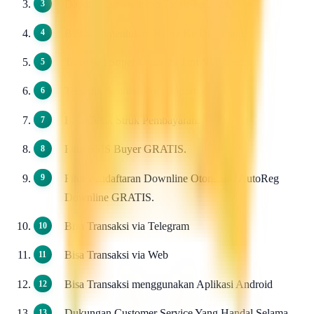
Dapat di Downlinkan Tidak Terbatas.
Bebas Menentukan Harga Ke Downline.
Transaksi Super Cepat 24 Jam Non Stop.
Tersedia Fasilitas Web Report.
Bisa Cetak Struk Pembayaran.
Fitur SMS Buyer GRATIS.
Fitur Pendaftaran Downline Otomatis / AutoReg
Downline GRATIS.
Bisa Transaksi via Telegram
Bisa Transaksi via Web
Bisa Transaksi menggunakan Aplikasi Android
Dukungan Customer Service Yang Handal Selama