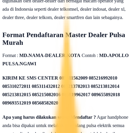
digunakan oleh dealer-dealer dari berbagai macam operator yang
ada di Indonesia seperti dealer telkomsel, dealer indosat, dealer xl,
dealer three, dealer telkom, dealer smartfren dan lain sebagainya.
Format Pendaftaran Master Dealer Pulsa
Murah
Format :
MD.NAMA-DEALER.KOTA
Contoh :
MD.APOLLO
PULSA.NGAWI
KIRIM KE SMS CENTER
085311562009 085216992010
085310272011 085311432012 085213782013 085213812014
085213812015 085215082016 085819962017 089655892018
089693512019 08568582020
Apa yang harus dilakukan seusai Mendaftar ?
Agar handphone
anda bisa dipakai untuk melakukan isi ulang pulsa elektrik semua