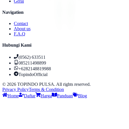
Gerai
Navigation
Contact
About us
F.A.Q
Hubungi Kami
(0562) 633511
085211498899
+6282148819988
TopindoOfficial
©
2026
TOPINDO PULSA. All rights reserved.
Privacy Policy
Terms & Condition
Home
Daftar
Harga
Panduan
Blog