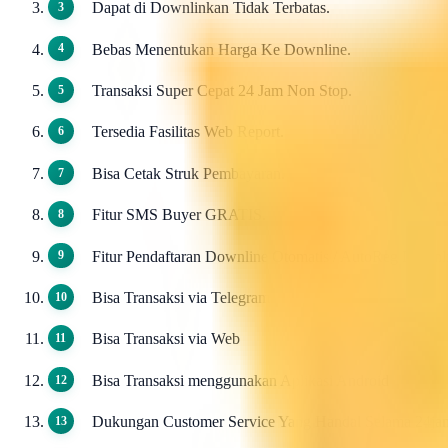
Dapat di Downlinkan Tidak Terbatas.
Bebas Menentukan Harga Ke Downline.
Transaksi Super Cepat 24 Jam Non Stop.
Tersedia Fasilitas Web Report.
Bisa Cetak Struk Pembayaran.
Fitur SMS Buyer GRATIS.
Fitur Pendaftaran Downline Otomatis / AutoReg Down
Bisa Transaksi via Telegram
Bisa Transaksi via Web
Bisa Transaksi menggunakan Aplikasi Android
Dukungan Customer Service Yang Handal Selama 24ja