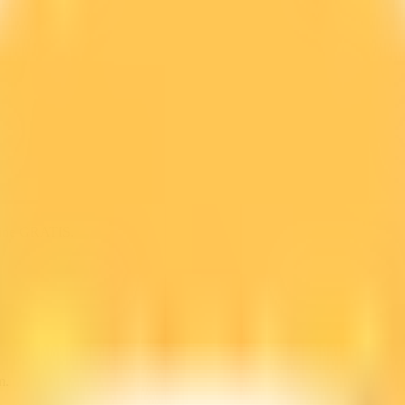
line GRATIS.
m.