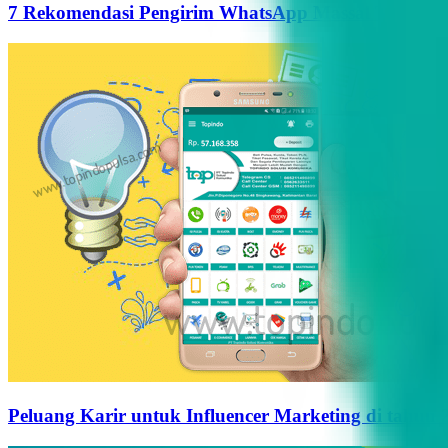
7 Rekomendasi Pengirim WhatsApp Massal Terbaik d
Peluang Karir untuk Influencer Marketing di tahun 