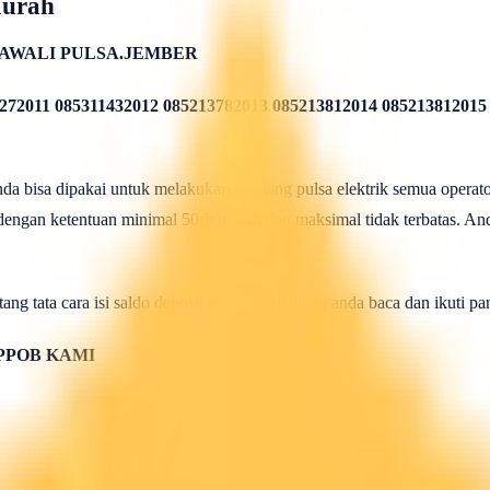
Murah
AWALI PULSA.JEMBER
272011 085311432012 085213782013 085213812014 085213812015
 bisa dipakai untuk melakukan isi ulang pulsa elektrik semua operato
 dengan ketentuan minimal 50rb rupiah dan maksimal tidak terbatas. And
ang tata cara isi saldo deposit pulsa ini silahkan anda baca dan ikuti 
PPOB KAMI