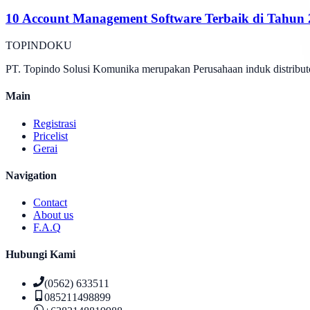
10 Account Management Software Terbaik di Tahun
TOPINDOKU
PT. Topindo Solusi Komunika merupakan Perusahaan induk distributo
Main
Registrasi
Pricelist
Gerai
Navigation
Contact
About us
F.A.Q
Hubungi Kami
(0562) 633511
085211498899