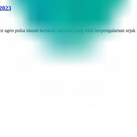
 2023
r agen pulsa murah berskala nasional yang telah berpengalaman sejak