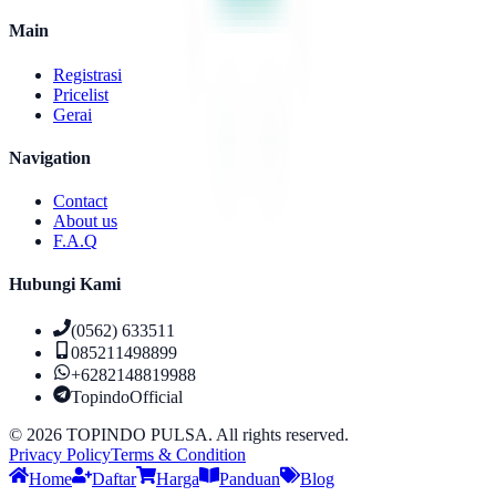
Main
Registrasi
Pricelist
Gerai
Navigation
Contact
About us
F.A.Q
Hubungi Kami
(0562) 633511
085211498899
+6282148819988
TopindoOfficial
©
2026
TOPINDO PULSA. All rights reserved.
Privacy Policy
Terms & Condition
Home
Daftar
Harga
Panduan
Blog