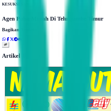
KESUKSESAN
Agen Pulsa Murah Di Telukjambe Timur
Bagikan Artikel
Artikel Terkait