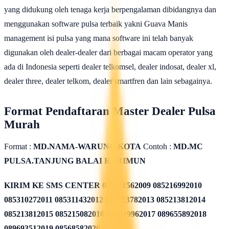
yang didukung oleh tenaga kerja berpengalaman dibidangnya dan
menggunakan software pulsa terbaik yakni Guava Manis
management isi pulsa yang mana software ini telah banyak
digunakan oleh dealer-dealer dari berbagai macam operator yang
ada di Indonesia seperti dealer telkomsel, dealer indosat, dealer xl,
dealer three, dealer telkom, dealer smartfren dan lain sebagainya.
Format Pendaftaran Master Dealer Pulsa
Murah
Format :
MD.NAMA-WARUNG.KOTA
Contoh :
MD.MC
PULSA.TANJUNG BALAI KARIMUN
KIRIM KE SMS CENTER
085311562009 085216992010
085310272011 085311432012 085213782013 085213812014
085213812015 085215082016 085819962017 089655892018
089693512019 08568582020