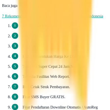
Baca juga
7 Rekomendasi Pengirim WhatsApp Massal Terbaik di Indonesia
Pendaftaran 100 Gratis.
Harga Dasar Pulsa Termurah / Grosir.
Dapat di Downlinkan Tidak Terbatas.
Bebas Menentukan Harga Ke Downline.
Transaksi Super Cepat 24 Jam Non Stop.
Tersedia Fasilitas Web Report.
Bisa Cetak Struk Pembayaran.
Fitur SMS Buyer GRATIS.
Fitur Pendaftaran Downline Otomatis / AutoReg