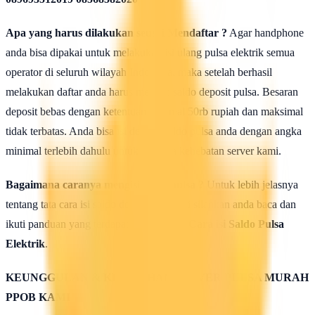
Apa yang harus dilakukan seusai Mendaftar ?
Agar handphone
anda bisa dipakai untuk melakukan isi ulang pulsa elektrik semua
operator di seluruh wilayah Indonesia, maka setelah berhasil
melakukan daftar anda harus mengisi saldo deposit pulsa. Besaran
deposit bebas dengan ketentuan minimal 50rb rupiah dan maksimal
tidak terbatas. Anda bisa isi deposit saldo pulsa anda dengan angka
minimal terlebih dahulu untuk uji coba kehebatan server kami.
Bagaimana caranya mengisi saldo pulsa ?
Untuk lebih jelasnya
tentang tata cara isi saldo deposit pulsa ini silahkan anda baca dan
ikuti panduan yang terdapat di halaman :
Cara isi Saldo Pulsa
Elektrik
.
KEUNGGULAN & KELEBIHAN SERVER PULSA MURAH
PPOB KAMI