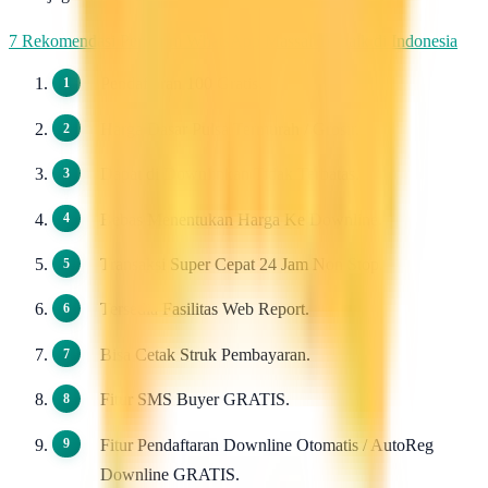
7 Rekomendasi Pengirim WhatsApp Massal Terbaik di Indonesia
Pendaftaran 100 Gratis.
Harga Dasar Pulsa Termurah / Grosir.
Dapat di Downlinkan Tidak Terbatas.
Bebas Menentukan Harga Ke Downline.
Transaksi Super Cepat 24 Jam Non Stop.
Tersedia Fasilitas Web Report.
Bisa Cetak Struk Pembayaran.
Fitur SMS Buyer GRATIS.
Fitur Pendaftaran Downline Otomatis / AutoReg
Downline GRATIS.