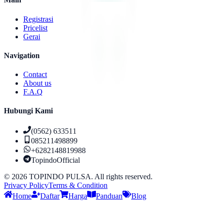
Registrasi
Pricelist
Gerai
Navigation
Contact
About us
F.A.Q
Hubungi Kami
(0562) 633511
085211498899
+6282148819988
TopindoOfficial
©
2026
TOPINDO PULSA. All rights reserved.
Privacy Policy
Terms & Condition
Home
Daftar
Harga
Panduan
Blog