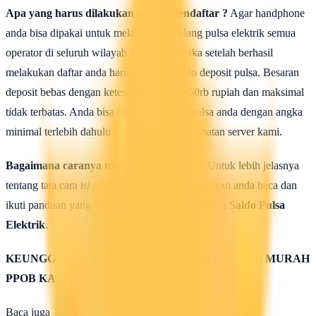
Apa yang harus dilakukan seusai Mendaftar ?
Agar handphone
anda bisa dipakai untuk melakukan isi ulang pulsa elektrik semua
operator di seluruh wilayah Indonesia, maka setelah berhasil
melakukan daftar anda harus mengisi saldo deposit pulsa. Besaran
deposit bebas dengan ketentuan minimal 50rb rupiah dan maksimal
tidak terbatas. Anda bisa isi deposit saldo pulsa anda dengan angka
minimal terlebih dahulu untuk uji coba kehebatan server kami.
Bagaimana caranya mengisi saldo pulsa ?
Untuk lebih jelasnya
tentang tata cara isi saldo deposit pulsa ini silahkan anda baca dan
ikuti panduan yang terdapat di halaman :
Cara isi Saldo Pulsa
Elektrik
.
KEUNGGULAN & KELEBIHAN SERVER PULSA MURAH
PPOB KAMI
Baca juga