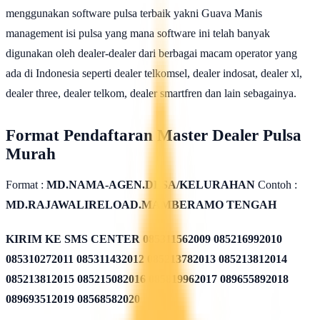
menggunakan software pulsa terbaik yakni Guava Manis
management isi pulsa yang mana software ini telah banyak
digunakan oleh dealer-dealer dari berbagai macam operator yang
ada di Indonesia seperti dealer telkomsel, dealer indosat, dealer xl,
dealer three, dealer telkom, dealer smartfren dan lain sebagainya.
Format Pendaftaran Master Dealer Pulsa
Murah
Format :
MD.NAMA-AGEN.DESA/KELURAHAN
Contoh :
MD.RAJAWALIRELOAD.MAMBERAMO TENGAH
KIRIM KE SMS CENTER
085311562009 085216992010
085310272011 085311432012 085213782013 085213812014
085213812015 085215082016 085819962017 089655892018
089693512019 08568582020